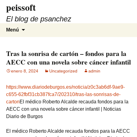
peissoft
Saltar
al
El blog de psanchez
contenido
Buscar:
Menú
Tras la sonrisa de cartón – fondos para la
AECC con una novela sobre cáncer infantil
enero 8, 2024
Uncategorized
admin
https://www.diariodeburgos.es/noticia/z0c3ab6df-9ae9-
c655-62fbf31cb387fca7/202310/tras-las-sonrisas-de-
carton
El médico Roberto Alcalde recauda fondos para la
AECC con una novela sobre cáncer infantil | Noticias
Diario de Burgos
El médico Roberto Alcalde recauda fondos para la AECC