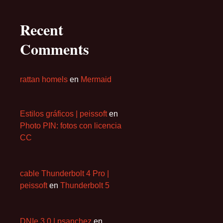
Recent
Comments
rattan homels
en
Mermaid
Estilos gráficos | peissoft
en
Photo PIN: fotos con licencia
CC
cable Thunderbolt 4 Pro |
peissoft
en
Thunderbolt 5
DNIe 3.0 | psanchez
en