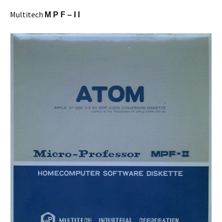
Multitech
M P F – I I