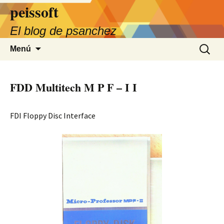
Saltar
peissoft
al
El blog de psanchez
contenido
Buscar:
Menú
FDD Multitech M P F – I I
FDI Floppy Disc Interface