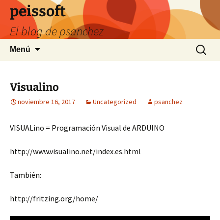
Saltar
peissoft
al
El blog de psanchez
contenido
Buscar:
Menú
Visualino
noviembre 16, 2017
Uncategorized
psanchez
VISUALino = Programación Visual de ARDUINO
http://www.visualino.net/index.es.html
También:
http://fritzing.org/home/