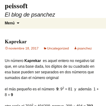
peissoft
Saltar
al
El blog de psanchez
contenido
Buscar:
Menú
Kaprekar
noviembre 18, 2017
Uncategorized
psanchez
Un número
Kaprekar
es aquel entero no negativo tal
que, en una base dada, los dígitos de su cuadrado en
esa base pueden ser separados en dos números que
sumados dan el número original
2
el más pequeño es el número
9
: 9
= 81 y además 1 +
8 =
9
2