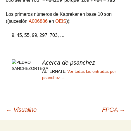
otro sería el 703
= 494209 porque 209 + 494 =
703
Los primeros números de Kaprekar en base 10 son
((sucesión
A006886
en
OEIS
)):
9, 45, 55, 99, 297, 703, …
Acerca de psanchez
ALTERNATE
Ver todas las entradas por
psanchez
→
Navegación
←
Visualino
FPGA
→