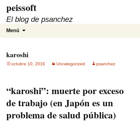
peissoft
Saltar
al
El blog de psanchez
contenido
Buscar:
Menú
karoshi
octubre 10, 2016
Uncategorized
psanchez
“karoshi”: muerte por exceso
de trabajo (en Japón es un
problema de salud pública)