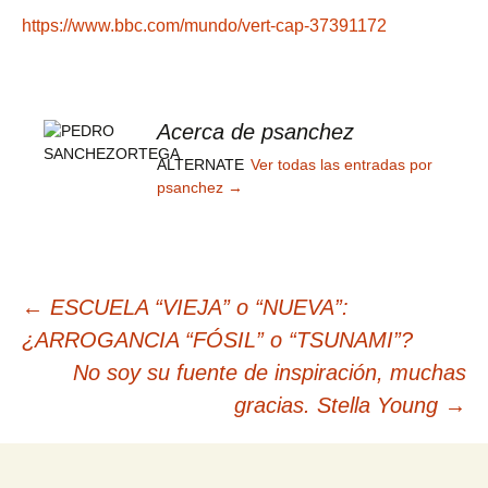
https://www.bbc.com/mundo/vert-cap-37391172
Acerca de psanchez
ALTERNATE
Ver todas las entradas por
psanchez
→
Navegación
←
ESCUELA “VIEJA” o “NUEVA”:
¿ARROGANCIA “FÓSIL” o “TSUNAMI”?
de
No soy su fuente de inspiración, muchas
gracias. Stella Young
→
entradas