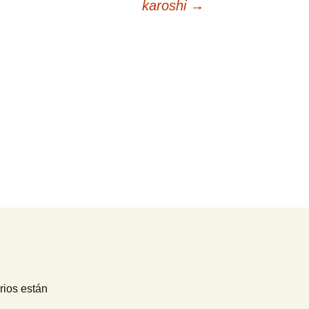
karoshi
→
rios están