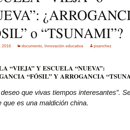
UEVA”: ¿ARROGANC
ck MPF-II
 GSM: Gestión
SIL” o “TSUNAMI”?
ultisensorial
es Multitech
Publicidad +
, 2016
documento
,
Innovación educativa
psanchez
 usuarios
A “VIEJA” Y ESCUELA “NUEVA”:
GANCIA “FÓSIL” Y ARROGANCIA “TSUN
 deseo que vivas tiempos interesantes”
. S
e que es una maldición china.