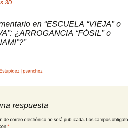
as 3D
mentario en “
ESCUELA “VIEJA” o
A”: ¿ARROGANCIA “FÓSIL” o
NAMI”?
”
Estupidez | psanchez
una respuesta
n de correo electrónico no será publicada.
Los campos obligato
con
*