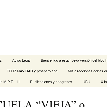
z
Aviso Legal
Bienvenido a esta nueva versión del blog h
FELIZ NAVIDAD y próspero año
Mis direcciones cortas e
ramienta de
ch M P F – I I
Publicaciones y congresos
UBU
X b
idades
Originales
UELA “VIEJA” o
n pantalla
titech M P F – I