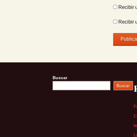
Recibir 
Recibir 
Buscar
Buscar
F
C
l
L