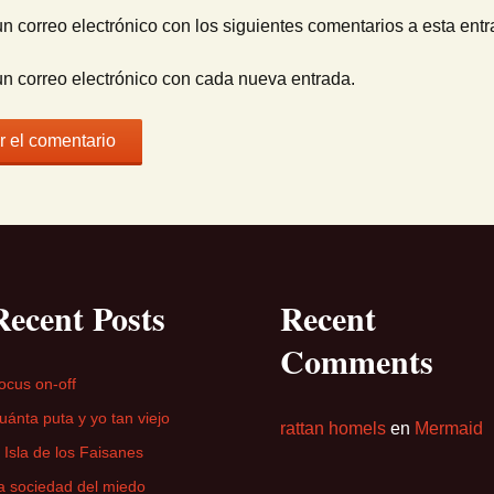
un correo electrónico con los siguientes comentarios a esta entr
un correo electrónico con cada nueva entrada.
Recent Posts
Recent
Comments
ocus on-off
uánta puta y yo tan viejo
rattan homels
en
Mermaid
a Isla de los Faisanes
a sociedad del miedo