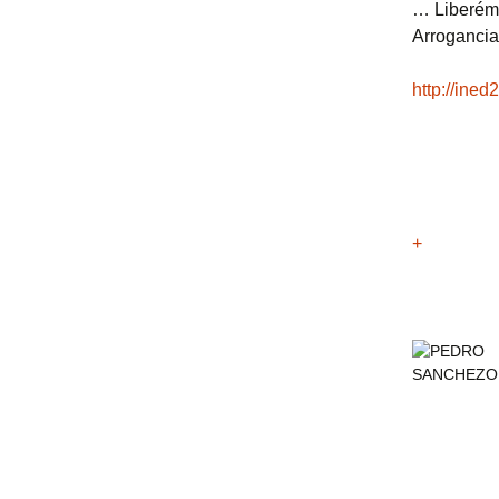
… Liberémo
Arrogancia
http://ine
+