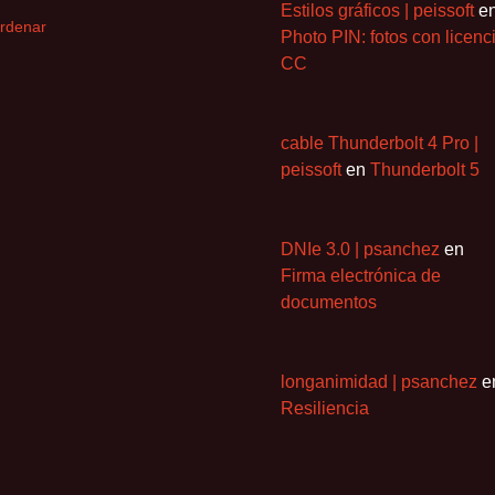
Estilos gráficos | peissoft
e
rdenar
Photo PIN: fotos con licenc
CC
cable Thunderbolt 4 Pro |
peissoft
en
Thunderbolt 5
DNIe 3.0 | psanchez
en
Firma electrónica de
documentos
longanimidad | psanchez
e
Resiliencia