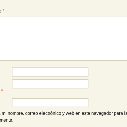
io
*
o
*
 mi nombre, correo electrónico y web en este navegador para l
omente.