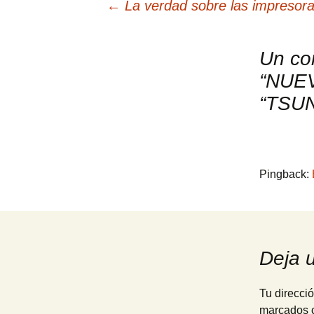
Navegación
←
La verdad sobre las impresor
de
Un co
“NUEV
entradas
“TSU
Pingback:
Deja 
Tu direcció
marcados 