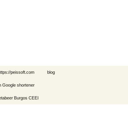
Buscar:
ttps://peissoft.com
blog
n Google shortener
Arkanoid
etabeer Burgos CEEI
ASTEROIDS
Blogs amigos: blogs de
Optimispain
Amigos
Errores en WordPress