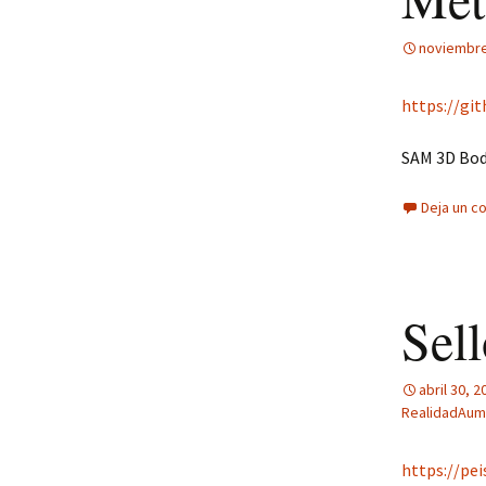
noviembre
https://gi
SAM 3D Bod
Deja un c
Sell
abril 30, 2
RealidadAum
https://pe