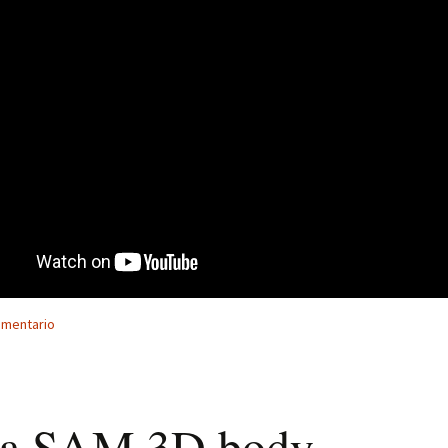
omentario
a SAM 3D body