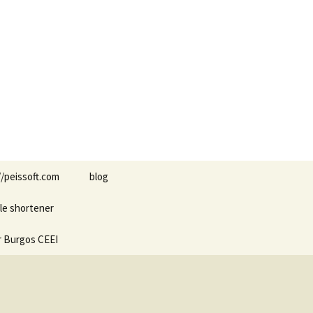
Buscar:
//peissoft.com
blog
le shortener
Arkanoid
r Burgos CEEI
ASTEROIDS
Blogs amigos: blogs de
Optimispain
Amigos
Errores en WordPress