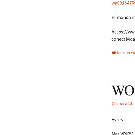
wa0015476
El mundo in
https://ww
conectivid
Deja un c
WO
enero 13,
+vrirv
Mas VRiRV