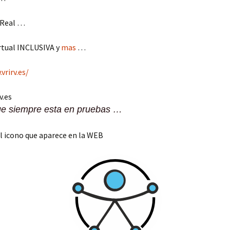
 Real …
rtual INCLUSIVA y
mas
…
vrirv.es/
v.es
ue siempre esta en pruebas …
l icono que aparece en la WEB