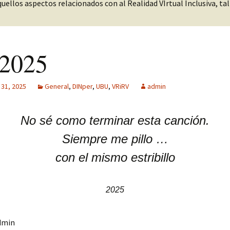
ellos aspectos relacionados con al Realidad VIrtual Inclusiva, tal y
MPF-II
SM: Gestión
tisensorial
Multitech MPF-
 2025
licidad + Club
os
 31, 2025
General
,
DINper
,
UBU
,
VRiRV
admin
No sé como terminar esta canción.
Siempre me pillo …
con el mismo estribillo
2025
dmin