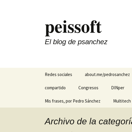
Saltar
al
peissoft
contenido
El blog de psanchez
Redes sociales
about.me/pedrosanchez
Divulgando Ciencia y
compartido
Congresos
DINper
Tecnología
El hotel de los cuentos
Mis frases, por Pedro Sánchez
HADA Herr
Multitech M
Instagram
Apoyo a Di
Auditivas
Kiyoshi Suzaki: “Los
Cintas Ori
Linkedin
sistemas ayudan, las
Archivo de la categor
personas hacen que
Interfaz en
suceda…”
FDD Multit
Pregunta por Pedro en