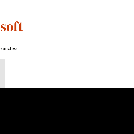
soft
 psanchez