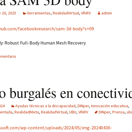
 20, 2025
Herramientas
,
RealidadVirtual
,
VRiRV
admin
thub.com/facebookresearch/sam-3d-body?s=09
y: Robust Full-Body Human Mesh Recovery
omentario
o burgalés en conectivi
024
Ayudas técnicas a la discapacidad
,
DINper
,
Innovación educativa
,
entada
,
RealidadMixta
,
RealidadVirtual
,
UBU
,
VRiRV
DINper
,
Prensa
,
ub
issoft.com/wp-content/uploads/2024/05/img-20240430-