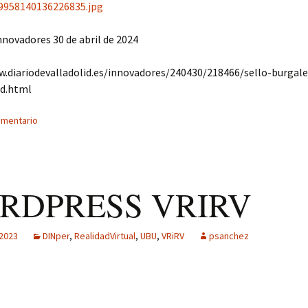
9958140136226835.jpg
novadores 30 de abril de 2024
w.diariodevalladolid.es/innovadores/240430/218466/sello-burgale
ad.html
omentario
RDPRESS VRIRV
 2023
DINper
,
RealidadVirtual
,
UBU
,
VRiRV
psanchez
 …