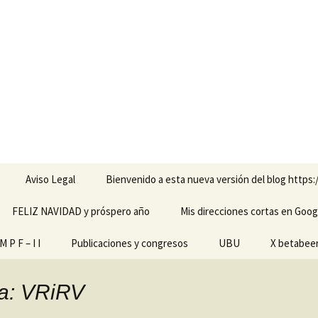
Aviso Legal
Bienvenido a esta nueva versión del blog https:
FELIZ NAVIDAD y próspero año
Mis direcciones cortas en Goog
amienta de
 P F – I I
Publicaciones y congresos
UBU
X betabee
scapacidades
ginales
ía: VRiRV
 pantalla
ech M P F – I I