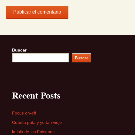
Buscar
Buscar
Recent Posts
Focus on-off
Cuánta puta y yo tan viejo
la Isla de los Faisanes