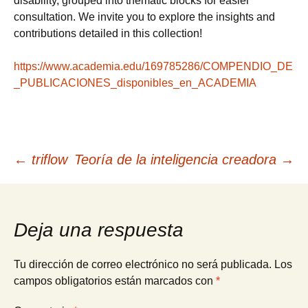
disability, grouped into thematic blocks for easier
consultation. We invite you to explore the insights and
contributions detailed in this collection!​
https://www.academia.edu/169785286/COMPENDIO_DE
_PUBLICACIONES_disponibles_en_ACADEMIA
Navegación
←
triflow
Teoría de la inteligencia creadora
→
de
Deja una respuesta
entradas
Tu dirección de correo electrónico no será publicada.
Los
campos obligatorios están marcados con
*