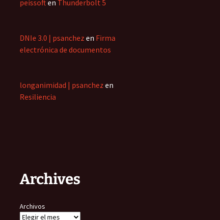
peissoft
en
Thunderbolt 5
DNIe 3.0 | psanchez
en
Firma
electrónica de documentos
longanimidad | psanchez
en
Resiliencia
Archives
Archivos