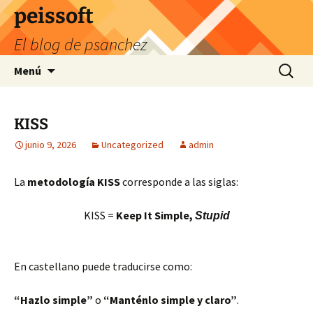
Saltar
peissoft
al
El blog de psanchez
contenido
Buscar:
Menú
KISS
junio 9, 2026
Uncategorized
admin
La
metodología KISS
corresponde a las siglas:
KISS =
Keep It Simple,
Stupid
En castellano puede traducirse como:
“Hazlo simple”
o
“Manténlo simple y claro”
.