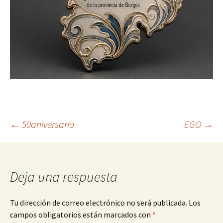
Navegación
←
50aniversario
EGO
→
de
Deja una respuesta
entradas
Tu dirección de correo electrónico no será publicada.
Los
campos obligatorios están marcados con
*