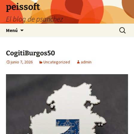
Saltar
peissoft
al
El blog de psanchez
contenido
Buscar:
Menú
CogitiBurgos50
junio 7, 2026
Uncategorized
admin