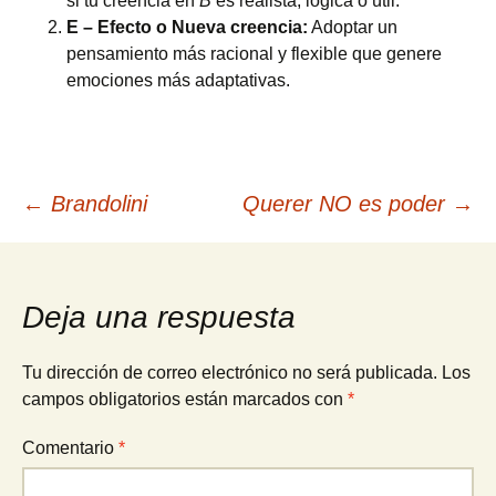
si tu creencia en
B
es realista, lógica o útil.
E – Efecto o Nueva creencia:
Adoptar un
pensamiento más racional y flexible que genere
emociones más adaptativas.
Navegación
←
Brandolini
Querer NO es poder
→
de
Deja una respuesta
entradas
Tu dirección de correo electrónico no será publicada.
Los
campos obligatorios están marcados con
*
Comentario
*