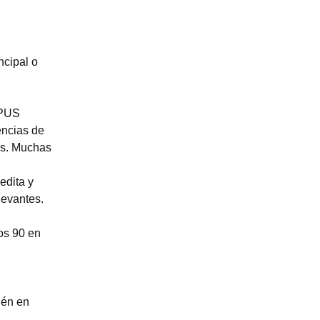
ncipal o
OPUS
encias de
les. Muchas
l
edita y
levantes.
os 90 en
ién en