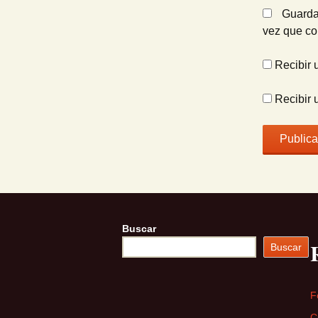
Guarda
vez que c
Recibir 
Recibir 
Buscar
Buscar
F
C