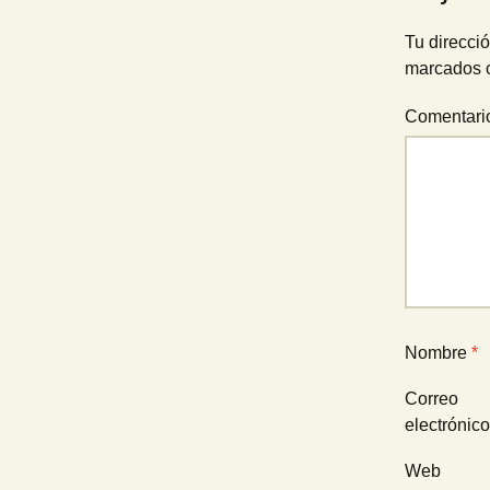
entradas
Tu direcció
marcados 
Comentar
Nombre
*
Correo
electrónic
Web