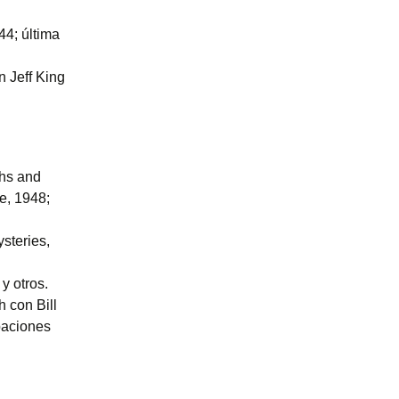
4; última
 Jeff King
ths and
e, 1948;
steries,
y otros.
 con Bill
baciones