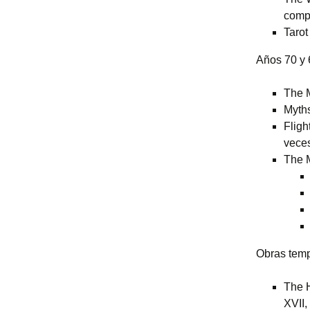
compl
Tarot
Años 70 y 
The M
Myths
Fligh
veces
The M
Obras tem
The H
XVII,