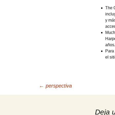
The C
inclu
y más
acced
Mucha
Harpe
años
Para 
el si
Navegación
←
perspectiva
de
Deja 