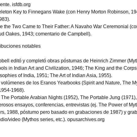
yente. isfdb.org
leton Key to Finnegans Wake (con Henry Morton Robinson, 194
983).
 the Two Came to Their Father: A Navaho War Ceremonial (con
ud Oakes, 1943; comentario de Campbell).
ribuciones notables
ell editó y completó obras póstumas de Heinrich Zimmer (My
ls in Indian Art and Civilization, 1946; The King and the Corps
sophies of India, 1951; The Art of Indian Asia, 1955).
 volúmenes de los Eranos Yearbooks (Spirit and Nature, The My
 1954-1968).
 The Portable Arabian Nights (1952), The Portable Jung (1971), 
osos ensayos, conferencias, entrevistas (ej. The Power of Myth
rs, 1988, póstumo pero basado en grabaciones de 1987) y gra
dio/video (Mythos series, etc.). opusarchives.org