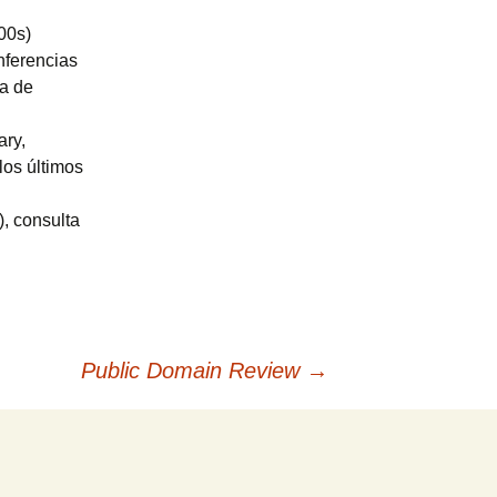
00s)
onferencias
ta de
ary,
los últimos
), consulta
Public Domain Review
→