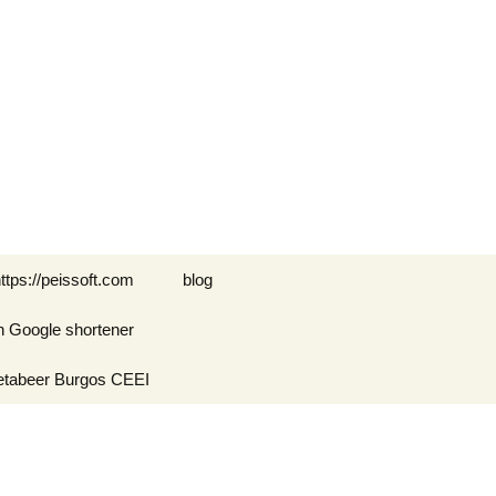
Buscar:
ttps://peissoft.com
blog
n Google shortener
Arkanoid
etabeer Burgos CEEI
ASTEROIDS
Blogs amigos: blogs de
Optimispain
Amigos
Errores en WordPress