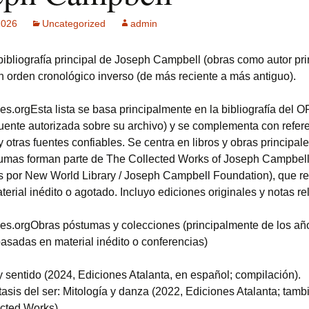
2026
Uncategorized
admin
ck MPF-II
 GSM: Gestión
bibliografía principal de Joseph Campbell (obras como autor pri
ultisensorial
es Multitech
en orden cronológico inverso (de más reciente a más antiguo).
Publicidad +
es.orgEsta lista se basa principalmente en la bibliografía del 
 usuarios
fuente autorizada sobre su archivo) y se complementa con refer
 otras fuentes confiables. Se centra en libros y obras principa
umas forman parte de The Collected Works of Joseph Campbel
s por New World Library / Joseph Campbell Foundation), que re
erial inédito o agotado. Incluyo ediciones originales y notas re
es.orgObras póstumas y colecciones (principalmente de los añ
basadas en material inédito o conferencias)
y sentido (2024, Ediciones Atalanta, en español; compilación).
tasis del ser: Mitología y danza (2022, Ediciones Atalanta; tamb
cted Works).