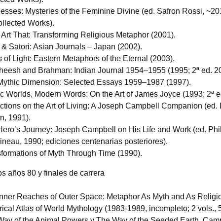
sses: Mysteries of the Feminine Divine (ed. Safron Rossi, ~2
llected Works).
Art That: Transforming Religious Metaphor (2001).
& Satori: Asian Journals – Japan (2002).
 of Light: Eastern Metaphors of the Eternal (2003).
heesh and Brahman: Indian Journal 1954–1955 (1995; 2ª ed. 2
Mythic Dimension: Selected Essays 1959–1987 (1997).
c Worlds, Modern Words: On the Art of James Joyce (1993; 2ª e
ctions on the Art of Living: A Joseph Campbell Companion (ed.
n, 1991).
ero’s Journey: Joseph Campbell on His Life and Work (ed. Phi
neau, 1990; ediciones centenarias posteriores).
formations of Myth Through Time (1990).
s años 80 y finales de carrera
nner Reaches of Outer Space: Metaphor As Myth and As Religio
rical Atlas of World Mythology (1983-1989, incompleto; 2 vols., 5
Way of the Animal Powers y The Way of the Seeded Earth. Cam