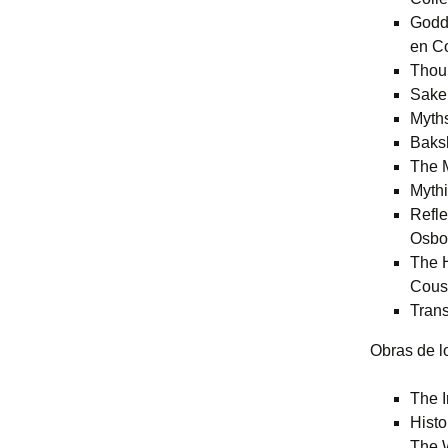
Godde
en Co
Thou 
Sake 
Myths
Baks
The 
Mythi
Refle
Osbo
The H
Cousi
Trans
Obras de lo
The I
Histo
The 