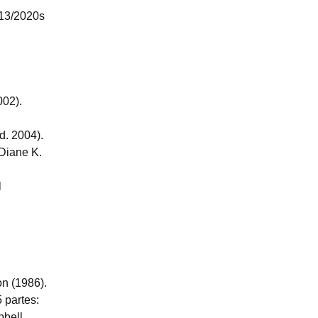
013/2020s
002).
d. 2004).
 Diane K.
l
n (1986).
 partes:
pbell