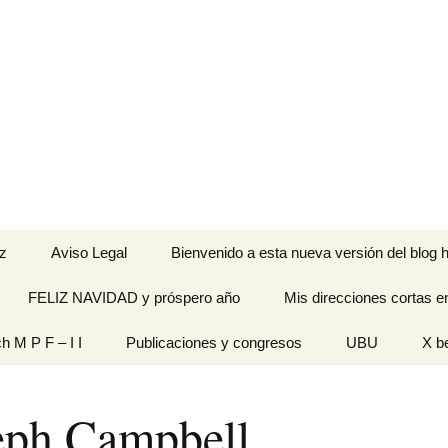
z
Aviso Legal
Bienvenido a esta nueva versión del blog h
FELIZ NAVIDAD y próspero año
Mis direcciones cortas e
ramienta de
ch M P F – I I
Publicaciones y congresos
UBU
X b
idades
Originales
eph Campbell
n pantalla
titech M P F – I