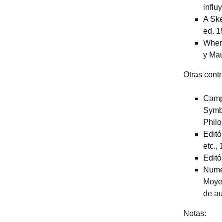
influ
A Ske
ed. 1
Where
y Ma
Otras cont
Campb
Symbo
Philo
Editó
etc.,
Editó
Numer
Moye
de au
Notas: