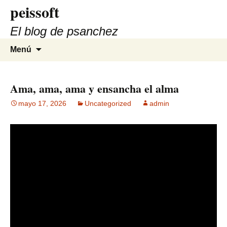
peissoft
Saltar
al
El blog de psanchez
contenido
Buscar:
Menú
Ama, ama, ama y ensancha el alma
mayo 17, 2026
Uncategorized
admin