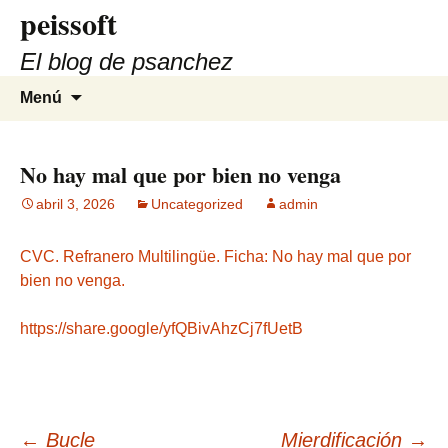
peissoft
Saltar
al
El blog de psanchez
contenido
Buscar:
Menú
No hay mal que por bien no venga
abril 3, 2026
Uncategorized
admin
CVC. Refranero Multilingüe. Ficha: No hay mal que por
bien no venga.
https://share.google/yfQBivAhzCj7fUetB
←
Bucle
Mierdificación
→