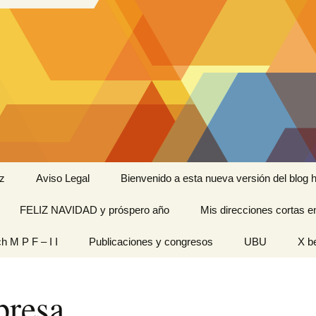
z
Aviso Legal
Bienvenido a esta nueva versión del blog h
FELIZ NAVIDAD y próspero año
Mis direcciones cortas e
ramienta de
ch M P F – I I
Publicaciones y congresos
UBU
X b
idades
Originales
presa
n pantalla
titech M P F – I