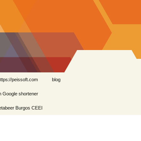
Buscar:
ttps://peissoft.com
blog
n Google shortener
Arkanoid
etabeer Burgos CEEI
ASTEROIDS
Blogs amigos: blogs de
Optimispain
Amigos
Errores en WordPress