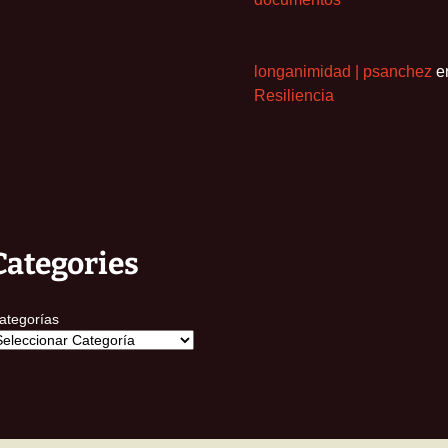
longanimidad | psanchez
e
Resiliencia
Categories
ategorías