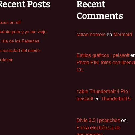
Recent Posts
Recent
Comments
ocus on-off
uánta puta y yo tan viejo
rattan homels
en
Mermaid
a Isla de los Faisanes
a sociedad del miedo
Estilos gráficos | peissoft
e
rdenar
Photo PIN: fotos con licenc
CC
cable Thunderbolt 4 Pro |
peissoft
en
Thunderbolt 5
DNIe 3.0 | psanchez
en
Firma electrónica de
documentos