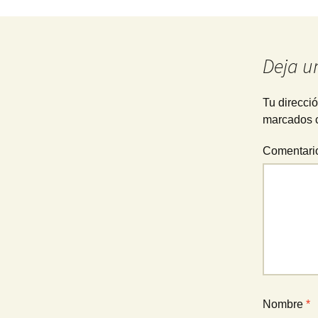
Navegación
de
Deja u
entradas
Tu direcció
marcados 
Comentar
Nombre
*