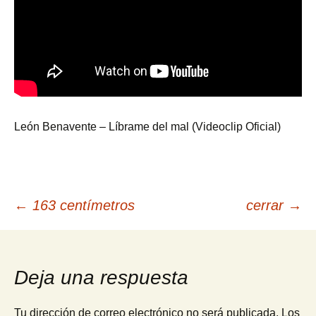
León Benavente – Líbrame del mal (Videoclip Oficial)
Navegación
←
163 centímetros
cerrar
→
de
Deja una respuesta
entradas
Tu dirección de correo electrónico no será publicada.
Los