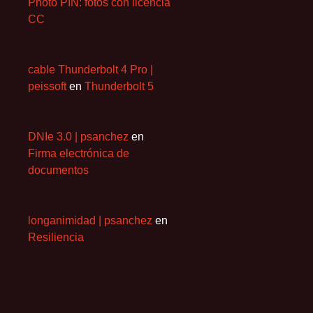
Photo PIN: fotos con licencia
CC
cable Thunderbolt 4 Pro |
peissoft
en
Thunderbolt 5
DNIe 3.0 | psanchez
en
Firma electrónica de
documentos
longanimidad | psanchez
en
Resiliencia