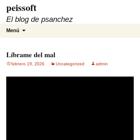
peissoft
Saltar
al
El blog de psanchez
contenido
Buscar:
Menú
Líbrame del mal
febrero 19, 2026
Uncategorized
admin