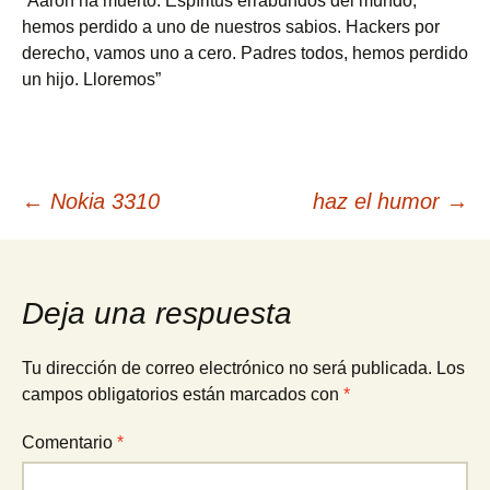
“Aaron ha muerto. Espíritus errabundos del mundo,
hemos perdido a uno de nuestros sabios. Hackers por
derecho, vamos uno a cero. Padres todos, hemos perdido
un hijo. Lloremos”
Navegación
←
Nokia 3310
haz el humor
→
de
Deja una respuesta
entradas
Tu dirección de correo electrónico no será publicada.
Los
campos obligatorios están marcados con
*
Comentario
*