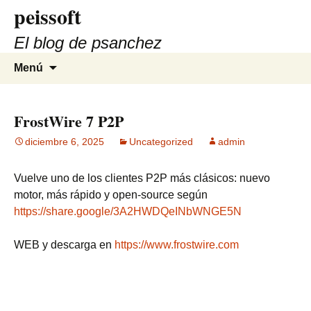
peissoft
Saltar
al
El blog de psanchez
contenido
Buscar:
Menú
FrostWire 7 P2P
diciembre 6, 2025
Uncategorized
admin
Vuelve uno de los clientes P2P más clásicos: nuevo
motor, más rápido y open-source según
https://share.google/3A2HWDQeINbWNGE5N
WEB y descarga en
https://w
w
w.frostwire.com