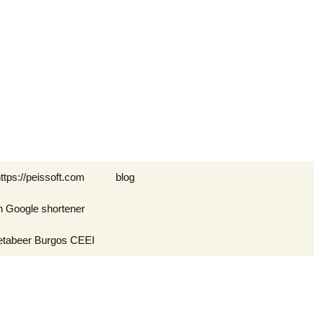
Buscar:
ttps://peissoft.com
blog
n Google shortener
Arkanoid
etabeer Burgos CEEI
ASTEROIDS
Blogs amigos: blogs de
Optimispain
Amigos
Errores en WordPress