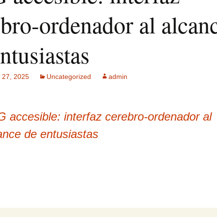
ebro-ordenador al alcan
ck MPF-II
 GSM: Gestión
ntusiastas
ultisensorial
es Multitech
Publicidad +
 27, 2025
Uncategorized
admin
 usuarios
 accesible: interfaz cerebro-ordenador al
ance de entusiastas