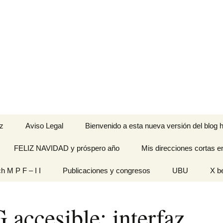
z
Aviso Legal
Bienvenido a esta nueva versión del blog h
FELIZ NAVIDAD y próspero año
Mis direcciones cortas e
ramienta de
ch M P F – I I
Publicaciones y congresos
UBU
X b
idades
Originales
 accesible: interfaz
n pantalla
titech M P F – I