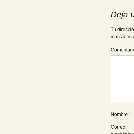
de
Deja 
entradas
Tu direcció
marcados 
Comentar
Nombre
*
Correo