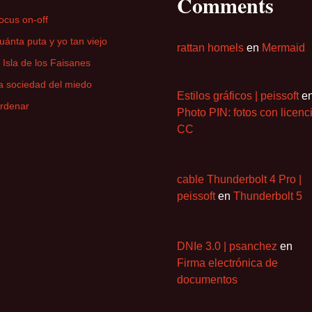
Comments
ocus on-off
uánta puta y yo tan viejo
rattan homels
en
Mermaid
a Isla de los Faisanes
a sociedad del miedo
Estilos gráficos | peissoft
e
rdenar
Photo PIN: fotos con licenc
CC
cable Thunderbolt 4 Pro |
peissoft
en
Thunderbolt 5
DNIe 3.0 | psanchez
en
Firma electrónica de
documentos