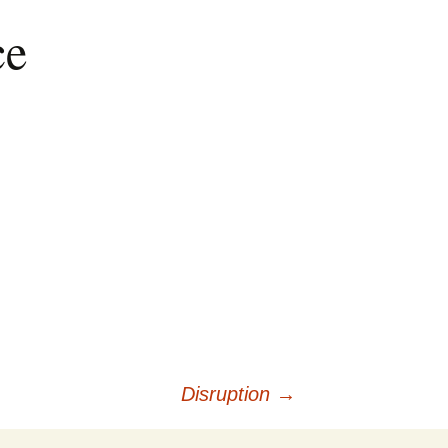
ce
Disruption
→