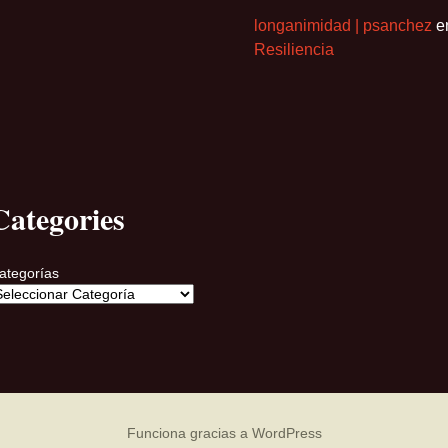
longanimidad | psanchez
e
Resiliencia
Categories
ategorías
Funciona gracias a WordPress