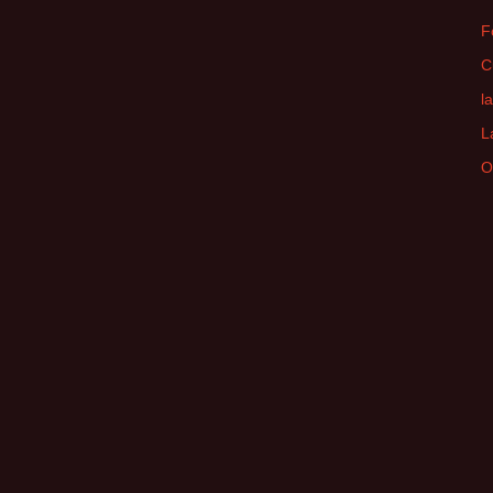
F
C
l
L
O