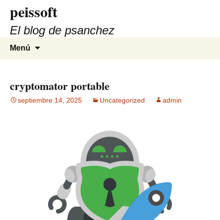
peissoft
Saltar
al
El blog de psanchez
contenido
Buscar:
Menú
cryptomator portable
septiembre 14, 2025
Uncategorized
admin