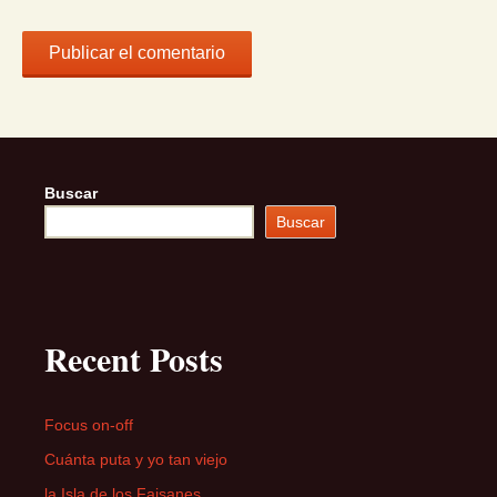
Buscar
Buscar
Recent Posts
Focus on-off
Cuánta puta y yo tan viejo
la Isla de los Faisanes