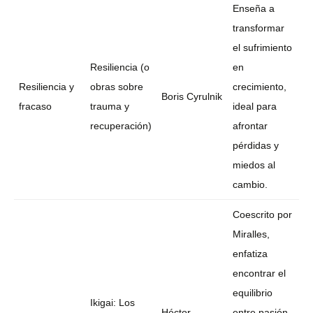
Enseña a
transformar
el sufrimiento
Resiliencia (o
en
Resiliencia y
obras sobre
crecimiento,
Boris Cyrulnik
fracaso
trauma y
ideal para
recuperación)
afrontar
pérdidas y
miedos al
cambio.
Coescrito por
Miralles,
enfatiza
encontrar el
equilibrio
Ikigai: Los
Héctor
entre pasión