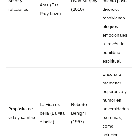
Amor y
Ryan Murphy
miento post-
Ama (Eat
relaciones
(2010)
divorcio,
Pray Love)
resolviendo
bloques
emocionales
a través de
equilibrio
espiritual.
Enseña a
mantener
esperanza y
humor en
La vida es
Roberto
Propósito de
adversidades
bella (La vita
Benigni
vida y cambio
extremas,
è bella)
(1997)
como
solución