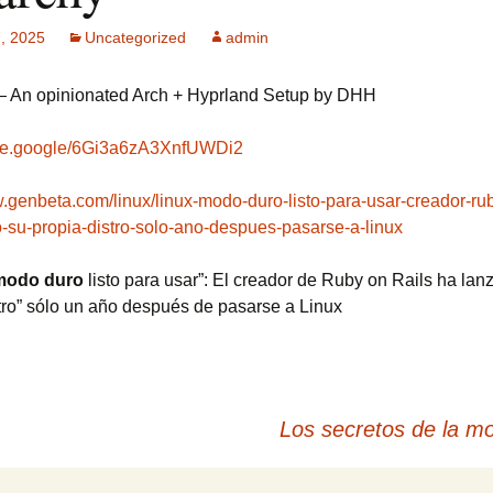
, 2025
Uncategorized
admin
ck MPF-II
 GSM: Gestión
 An opinionated Arch + Hyprland Setup by DHH
ultisensorial
es Multitech
hare.google/6Gi3a6zA3XnfUWDi2
Publicidad +
 usuarios
w.genbeta.com/linux/linux-modo-duro-listo-para-usar-creador-rub
-su-propia-distro-solo-ano-despues-pasarse-a-linux
modo duro
listo para usar”: El creador de Ruby on Rails ha lan
stro” sólo un año después de pasarse a Linux
Los secretos de la mo