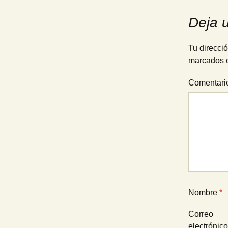
de
Deja 
entradas
Tu direcció
marcados 
Comentar
Nombre
*
Correo
electrónic