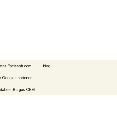
Buscar:
ttps://peissoft.com
blog
n Google shortener
Arkanoid
etabeer Burgos CEEI
ASTEROIDS
Blogs amigos: blogs de
Optimispain
Amigos
Errores en WordPress