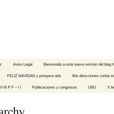
z
Aviso Legal
Bienvenido a esta nueva versión del blog h
FELIZ NAVIDAD y próspero año
Mis direcciones cortas e
ramienta de
ch M P F – I I
Publicaciones y congresos
UBU
X b
idades
Originales
rchy
n pantalla
titech M P F – I