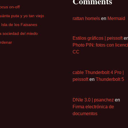
Comments
ocus on-off
uánta puta y yo tan viejo
rattan homels
en
Mermaid
a Isla de los Faisanes
a sociedad del miedo
Estilos gráficos | peissoft
e
rdenar
Photo PIN: fotos con licenc
CC
cable Thunderbolt 4 Pro |
peissoft
en
Thunderbolt 5
DNIe 3.0 | psanchez
en
Firma electrónica de
documentos