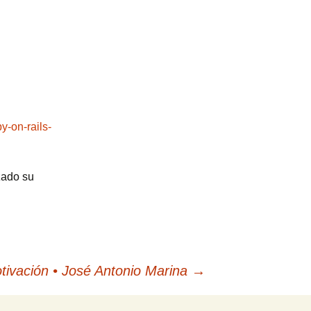
y-on-rails-
zado su
tivación • José Antonio Marina
→