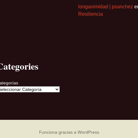
longanimidad | psanchez
e
Resiliencia
Categories
ategorías
Funciona gracias a WordPress