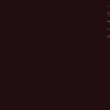
F
C
l
L
O