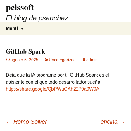
peissoft
Saltar
al
El blog de psanchez
contenido
Buscar:
Menú
GitHub Spark
agosto 5, 2025
Uncategorized
admin
Deja que la IA programe por ti: GitHub Spark es el
asistente con el que todo desarrollador sueña
https://share.google/QbPWuCAh2279a0W0A
Navegación
←
Homo Solver
encina
→