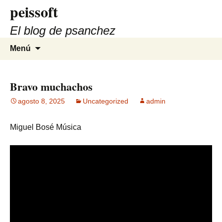
peissoft
Saltar
al
El blog de psanchez
contenido
Buscar:
Menú
Bravo muchachos
agosto 8, 2025
Uncategorized
admin
Miguel Bosé Música