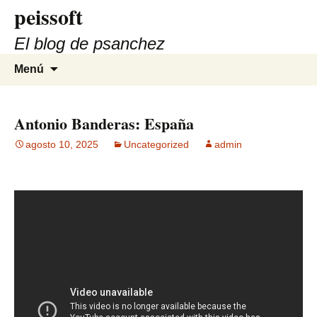
peissoft
Saltar
al
El blog de psanchez
contenido
Buscar:
Menú
Antonio Banderas: España
agosto 10, 2025
Uncategorized
admin