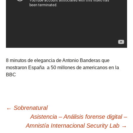
8 minutos de elegancia de Antonio Banderas que
mostraron España a 50 millones de americanos en la
BBC
Navegación
←
Sobrenatural
Asistencia – Análisis forense digital –
de
Amnistía Internacional Security Lab
→