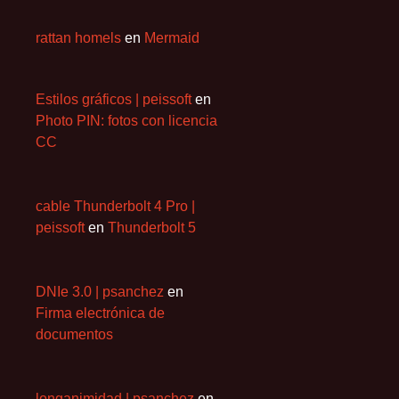
rattan homels
en
Mermaid
Estilos gráficos | peissoft
en
Photo PIN: fotos con licencia
CC
cable Thunderbolt 4 Pro |
peissoft
en
Thunderbolt 5
DNIe 3.0 | psanchez
en
Firma electrónica de
documentos
longanimidad | psanchez
en