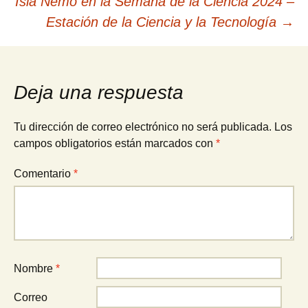
Isla Nemo en la Semana de la Ciencia 2024 –
de
Estación de la Ciencia y la Tecnología
→
entradas
Deja una respuesta
Tu dirección de correo electrónico no será publicada.
Los
campos obligatorios están marcados con
*
Comentario
*
Nombre
*
Correo