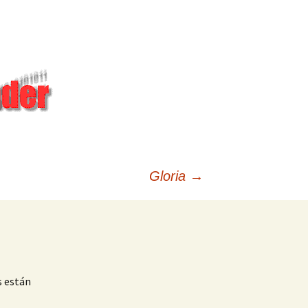
Gloria
→
s están