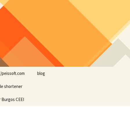
Buscar:
//peissoft.com
blog
le shortener
Arkanoid
r Burgos CEEI
ASTEROIDS
Blogs amigos: blogs de
Optimispain
Amigos
Errores en WordPress