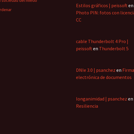
a sociedad del miedo
Estilos gráficos | peissoft
en
rdenar
Photo PIN: fotos con licenci
CC
cable Thunderbolt 4 Pro |
peissoft
en
Thunderbolt 5
DNIe 3.0 | psanchez
en
Firm
electrónica de documentos
longanimidad | psanchez
en
Resiliencia