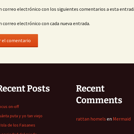
n correo electrónico con los siguientes comentarios a esta entrad
n correo electrónico con cada nueva entrada.
Recent Posts
Recent
Comments
ocus on-off
uánta puta y yo tan viejo
rattan homels
en
Mermaid
a Isla de los Faisanes