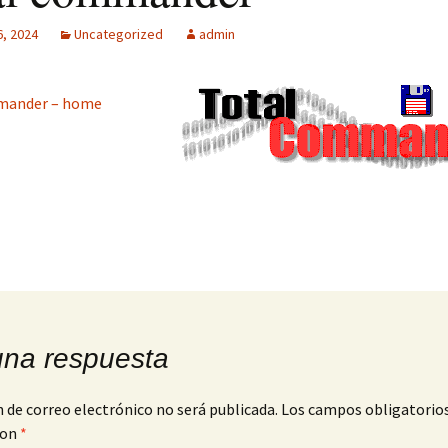
MPF-II
6, 2024
Uncategorized
admin
SM: Gestión
tisensorial
Multitech MPF-
mander – home
licidad + Club
os
una respuesta
n de correo electrónico no será publicada.
Los campos obligatorio
con
*