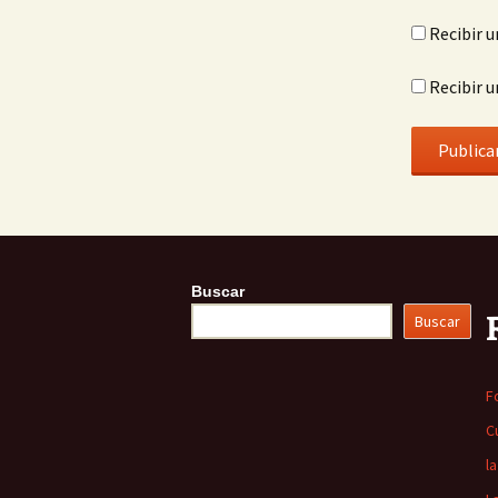
Recibir u
Recibir u
Buscar
Buscar
F
C
l