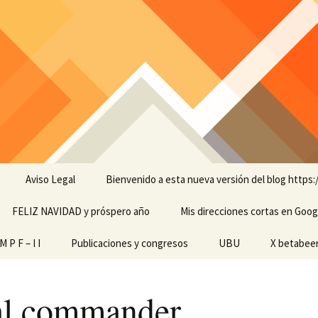
Aviso Legal
Bienvenido a esta nueva versión del blog https:
FELIZ NAVIDAD y próspero año
Mis direcciones cortas en Goog
amienta de
 P F – I I
Publicaciones y congresos
UBU
X betabee
scapacidades
ginales
al commander
 pantalla
ech M P F – I I