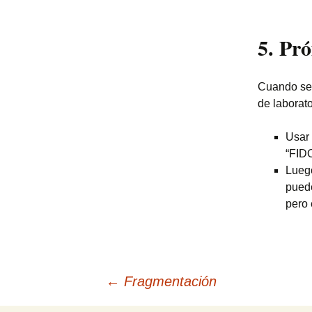
5. Pr
Cuando se 
de laborato
Usar 
“FID
Luego
pued
pero 
Navegación
←
Fragmentación