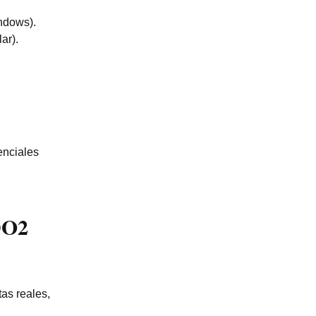
ndows).
ar).
enciales
DO2
as reales,