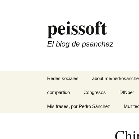
Saltar
al
peissoft
contenido
El blog de psanchez
Redes sociales
about.me/pedrosanche
Divulgando Ciencia y
compartido
Congresos
DINper
Tecnología
El hotel de los cuentos
Mis frases, por Pedro Sánchez
HADA Her
Multite
Instagram
Apoyo a
Discapac
Kiyoshi Suzaki: “Los
Auditivas
Cintas 
Linkedin
sistemas ayudan, las
Chi
personas hacen que
suceda…”
Interfaz e
FDD Mul
Pregunta por Pedro en
I