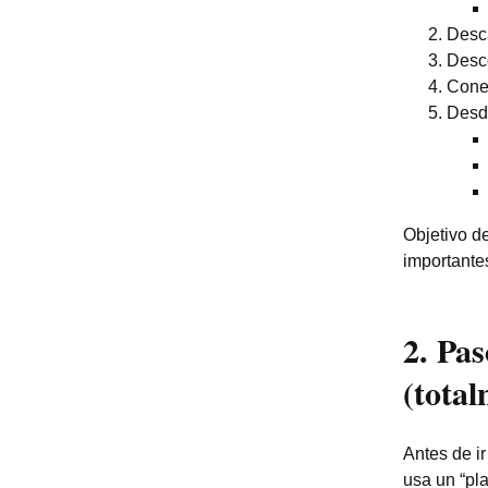
Desca
Desc
Conec
Desde
Objetivo de
importante
2. Pa
(tota
Antes de i
usa un “pl