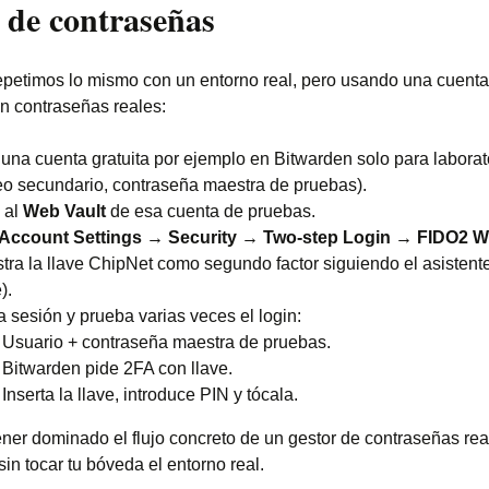
r de contraseñas
repetimos lo mismo con un entorno real, pero usando una cuent
in contraseñas reales:
una cuenta gratuita por ejemplo en Bitwarden solo para laborat
eo secundario, contraseña maestra de pruebas).
 al
Web Vault
de esa cuenta de pruebas.
Account Settings → Security → Two-step Login → FIDO2 
tra la llave ChipNet como segundo factor siguiendo el asistent
).
a sesión y prueba varias veces el login:
Usuario + contraseña maestra de pruebas.
Bitwarden pide 2FA con llave.
Inserta la llave, introduce PIN y tócala.
tener dominado el flujo concreto de un gestor de contraseñas re
in tocar tu bóveda el entorno real.