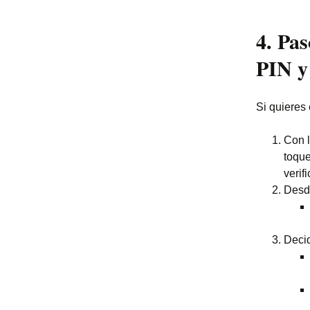
4. Pa
PIN y
Si quieres 
Con l
toque
verifi
Desd
Decid