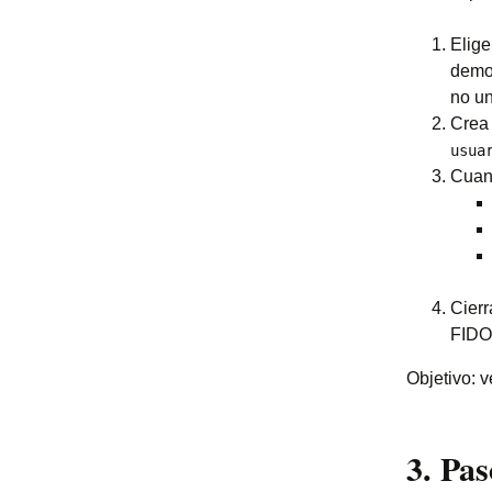
Elig
demos
no un
Crea
usua
Cuand
Cierr
FIDO2
Objetivo: v
3. Pa