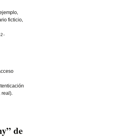
ejemplo,
o ficticio,
o2-
 acceso
tenticación
real).
my” de