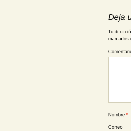
de
Deja 
entradas
Tu direcció
marcados 
Comentar
Nombre
*
Correo