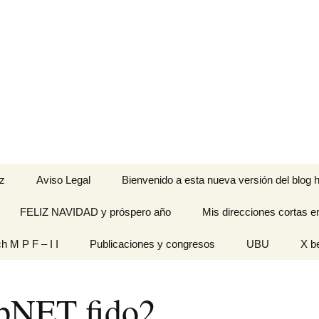
z
Aviso Legal
Bienvenido a esta nueva versión del blog h
FELIZ NAVIDAD y próspero año
Mis direcciones cortas e
ramienta de
ch M P F – I I
Publicaciones y congresos
UBU
X b
idades
Originales
pNET fido2
n pantalla
titech M P F – I