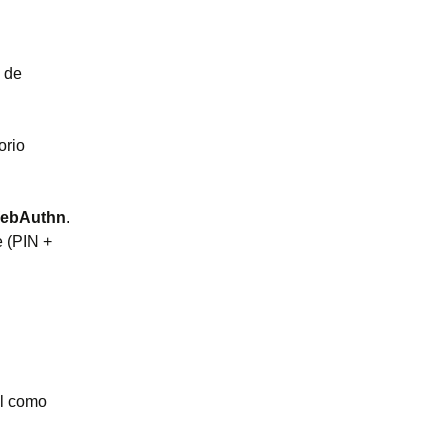
a de
orio
WebAuthn
.
e (PIN +
al como