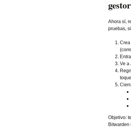
gesto
Ahora sí, 
pruebas, s
Crea 
(corr
Entra
Ve a
Regis
toque
Cierr
Objetivo: 
Bitwarden s