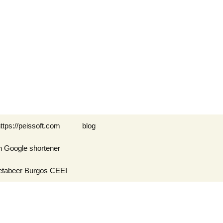
Buscar:
ttps://peissoft.com
blog
n Google shortener
Arkanoid
etabeer Burgos CEEI
ASTEROIDS
Blogs amigos: blogs de
Optimispain
Amigos
Errores en WordPress