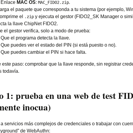
Enlace
MAC OS
:
.
MAC_FIDO2.zip
rga el paquete que corresponda a tu sistema (por ejemplo, Wi
omprime el
y ejecuta el gestor (FIDO2_SK Manager o simil
.zip
ta la llave ChipNet FIDO2.
 el gestor verifica, solo a modo de prueba:
Que el programa detecta la llave.
Que puedes ver el estado del PIN (si está puesto o no).
Que puedes cambiar el PIN si hace falta.
 este paso: comprobar que la llave responde, sin registrar cred
s todavía.
so 1: prueba en una web de test FI
lmente inocua)
r a servicios más complejos de credenciales o trabajar con cuent
ayground” de WebAuthn: