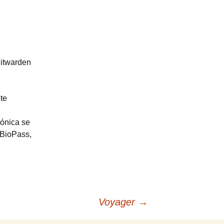
Bitwarden
te
rónica se
/BioPass,
Voyager
→