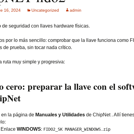
re 16, 2024
Uncategorized
admin
ck MPF-II
 GSM: Gestión
o de seguridad con llaves hardware físicas.
ultisensorial
es Multitech
por lo más sencillo: comprobar que la llave funciona como 
Publicidad +
s de prueba, sin tocar nada crítico.
 usuarios
a ruta muy simple y progresiva:
o cero: preparar la llave con el sof
ipNet
 en la página de
Manuales y Utilidades
de ChipNet . Allí tiene
lo:
Enlace
WINDOWS
:
FIDO2_SK MANAGER_WINDOWS.zip