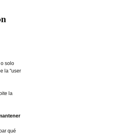
on
 o solo
e la “user
ite la
mantener
bar qué