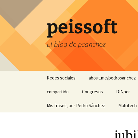
Saltar
al
contenido
peissoft
El blog de psanchez
Redes sociales
about.me/pedrosanchez
Divulgando Ciencia y
compartido
Congresos
DINper
Tecnología
El hotel de los cuentos
Mis frases, por Pedro Sánchez
HADA Herr
Multitech M
Instagram
Apoyo a Di
Auditivas
Kiyoshi Suzaki: “Los
Cintas Ori
Linkedin
sistemas ayudan, las
jubi
personas hacen que
Interfaz en
suceda…”
FDD Multit
Pregunta por Pedro en