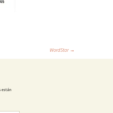
WordStar
→
s están