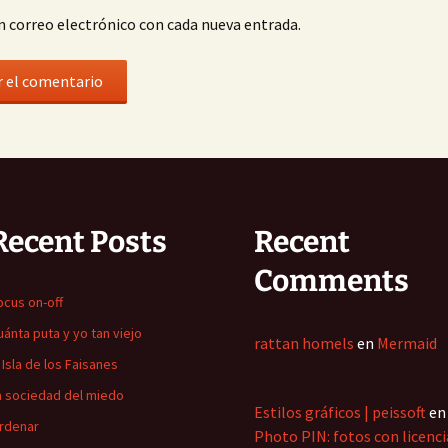
n correo electrónico con cada nueva entrada.
Recent Posts
Recent
Comments
ocus on-off
uánta puta y yo tan viejo
rattan homels
en
Mermaid
a Isla de los Faisanes
a sociedad del miedo
Estilos gráficos | peissoft
en
rdenar
Photo PIN: fotos con licenci