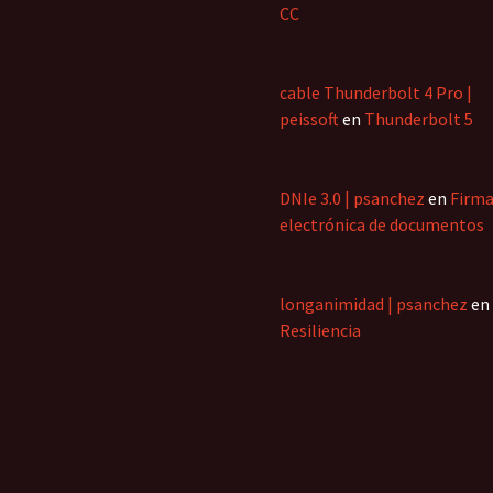
CC
cable Thunderbolt 4 Pro |
peissoft
en
Thunderbolt 5
DNIe 3.0 | psanchez
en
Firm
electrónica de documentos
longanimidad | psanchez
en
Resiliencia