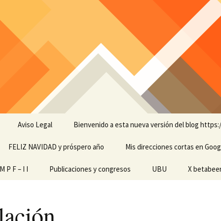
Aviso Legal
Bienvenido a esta nueva versión del blog https:
FELIZ NAVIDAD y próspero año
Mis direcciones cortas en Goog
amienta de
 P F – I I
Publicaciones y congresos
UBU
X betabee
scapacidades
ginales
lación
 pantalla
ech M P F – I I