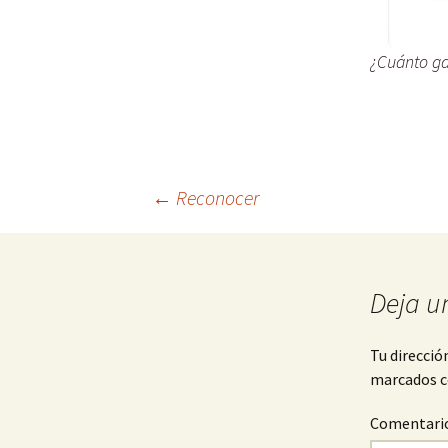
¿Cuánto ga
Navegación
←
Reconocer
de
Deja u
entradas
Tu direcció
marcados 
Comentari