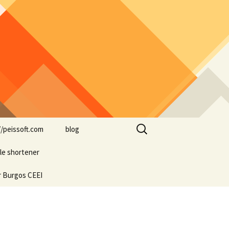
Buscar:
//peissoft.com
blog
le shortener
Arkanoid
r Burgos CEEI
ASTEROIDS
Blogs amigos: blogs de
Optimispain
Amigos
Errores en WordPress