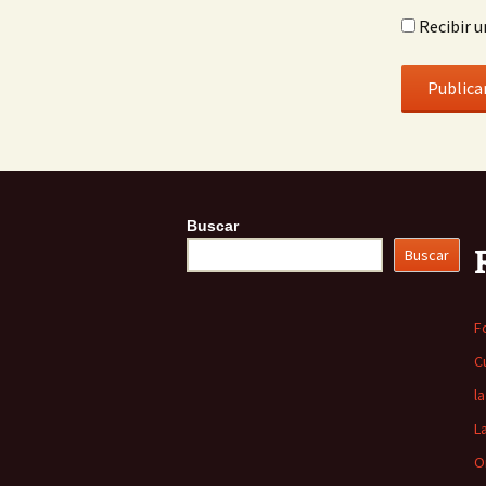
Recibir u
Buscar
Buscar
F
C
l
L
O