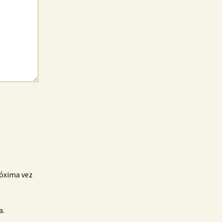
róxima vez
a.