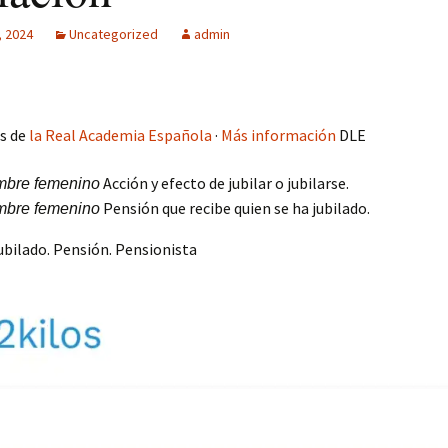
MPF-II
, 2024
Uncategorized
admin
SM: Gestión
tisensorial
Multitech MPF-
es de
licidad + Club
la Real Academia Española
·
Más información
DLE
os
Acción y efecto de jubilar o jubilarse.
mbre femenino
Pensión que recibe quien se ha jubilado.
mbre femenino
jubilado. Pensión. Pensionista