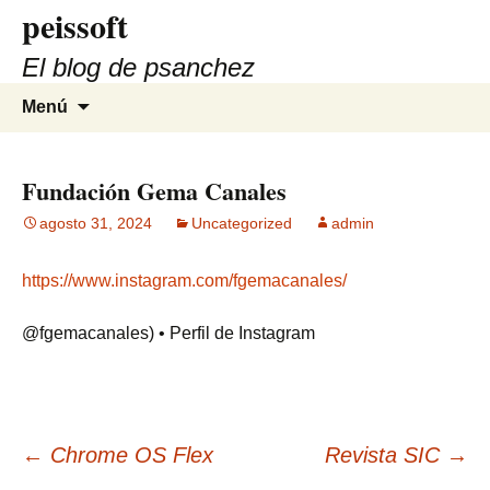
peissoft
Saltar
al
El blog de psanchez
contenido
Buscar:
Menú
Fundación Gema Canales
agosto 31, 2024
Uncategorized
admin
https://www.instagram.com/fgemacanales/
@fgemacanales) • Perfil de Instagram
Navegación
←
Chrome OS Flex
Revista SIC
→