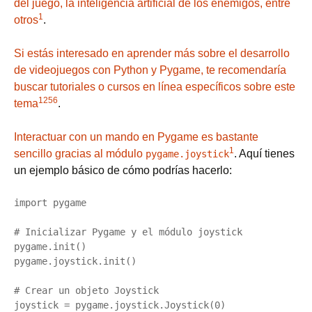
del juego, la inteligencia artificial de los enemigos, entre
1
otros
.
Si estás interesado en aprender más sobre el desarrollo
de videojuegos con Python y Pygame, te recomendaría
buscar tutoriales o cursos en línea específicos sobre este
1
2
5
6
tema
.
Interactuar con un mando en Pygame es bastante
1
sencillo gracias al módulo
. Aquí tienes
pygame.joystick
un ejemplo básico de cómo podrías hacerlo:
import pygame

# Inicializar Pygame y el módulo joystick

pygame.init()

pygame.joystick.init()

# Crear un objeto Joystick

joystick = pygame.joystick.Joystick(0)
