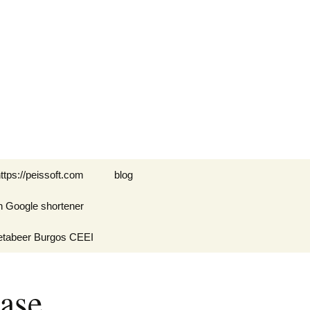
Buscar:
ttps://peissoft.com
blog
n Google shortener
Arkanoid
etabeer Burgos CEEI
ASTEROIDS
Blogs amigos: blogs de
Optimispain
Amigos
ase
Errores en WordPress