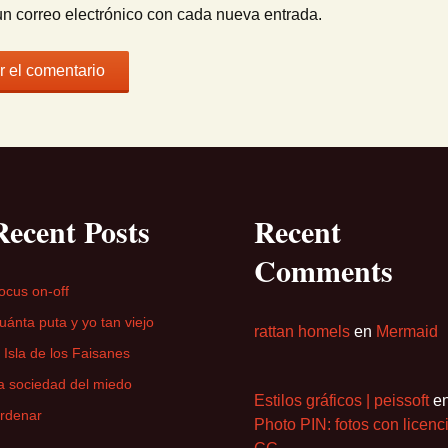
un correo electrónico con cada nueva entrada.
Recent Posts
Recent
Comments
ocus on-off
uánta puta y yo tan viejo
rattan homels
en
Mermaid
a Isla de los Faisanes
a sociedad del miedo
Estilos gráficos | peissoft
e
rdenar
Photo PIN: fotos con licenc