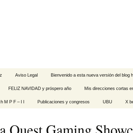
z
Aviso Legal
Bienvenido a esta nueva versión del blog h
FELIZ NAVIDAD y próspero año
Mis direcciones cortas e
ramienta de
ch M P F – I I
Publicaciones y congresos
UBU
X b
idades
Originales
a Quest Gaming Showc
n pantalla
titech M P F – I