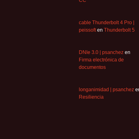
CC
cable Thunderbolt 4 Pro |
peissoft
en
Thunderbolt 5
DNIe 3.0 | psanchez
en
Firma electrónica de
documentos
longanimidad | psanchez
e
Resiliencia