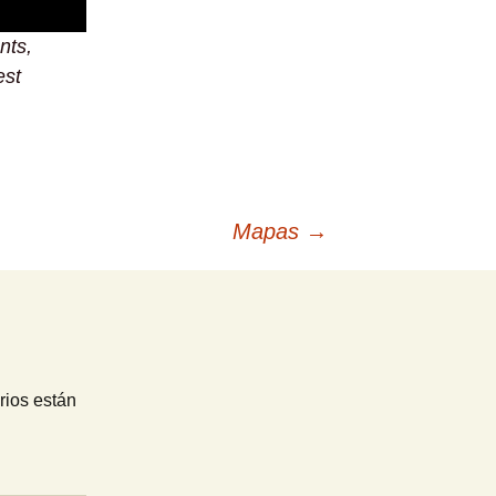
nts,
est
Mapas
→
rios están