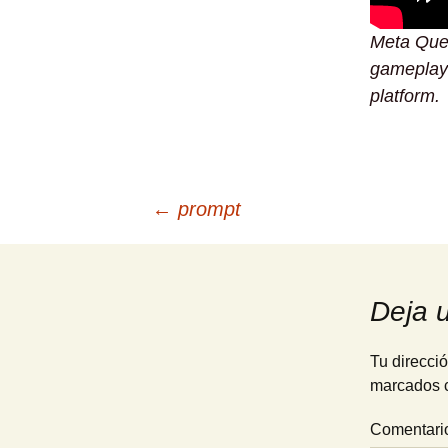
Meta Que
gameplay 
platform.
Navegación
←
prompt
de
Deja 
entradas
Tu direcció
marcados 
Comentar