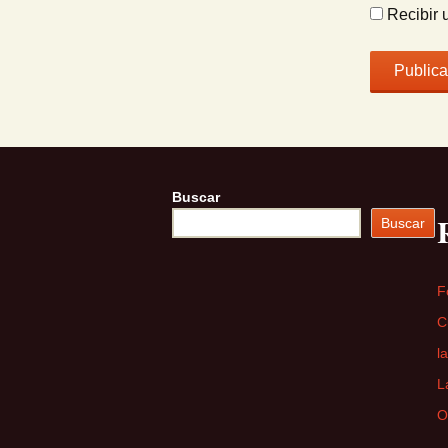
Recibir 
Buscar
Buscar
F
C
l
L
O