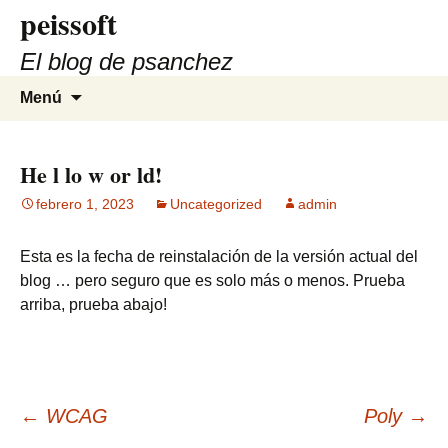
peissoft
Saltar
al
El blog de psanchez
contenido
Buscar:
Menú
He l lo w or ld!
febrero 1, 2023
Uncategorized
admin
Esta es la fecha de reinstalación de la versión actual del
blog … pero seguro que es solo más o menos. Prueba
arriba, prueba abajo!
Navegación
←
WCAG
Poly
→