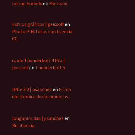
rattan homels
en
Mermaid
Estilos gráficos | peissoft
en
Photo PIN: fotos con licencia
CC
cable Thunderbolt 4 Pro |
peissoft
en
Thunderbolt 5
DNIe 3.0 | psanchez
en
Firma
electrónica de documentos
longanimidad | psanchez
en
Resiliencia