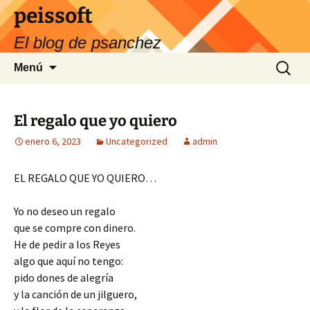
Saltar
peissoft
al
El blog de psanchez
contenido
Buscar:
Menú
El regalo que yo quiero
enero 6, 2023
Uncategorized
admin
EL REGALO QUE YO QUIERO…
Yo no deseo un regalo
que se compre con dinero.
He de pedir a los Reyes
algo que aquí no tengo:
pido dones de alegría
y la canción de un jilguero,