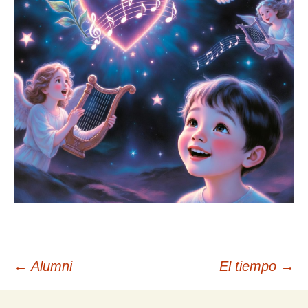
Navegación
←
Alumni
El tiempo
→