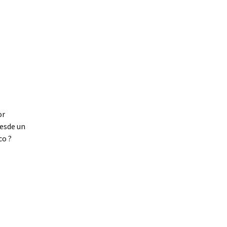
or
desde un
co ?