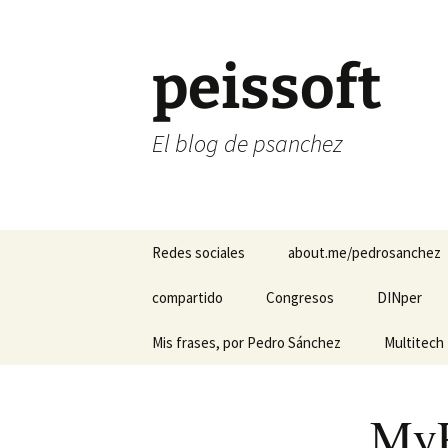
Saltar
al
contenido
peissoft
El blog de psanchez
Redes sociales
about.me/pedrosanchez
Divulgando Ciencia y
compartido
Congresos
DINper
Tecnología
El hotel de los cuentos
Mis frases, por Pedro Sánchez
HADA Herr
Multitech M
Instagram
Apoyo a Di
Auditivas
Kiyoshi Suzaki: “Los
Cintas Ori
Linkedin
sistemas ayudan, las
MyP
personas hacen que
Interfaz en
suceda…”
FDD Multit
Pregunta por Pedro en