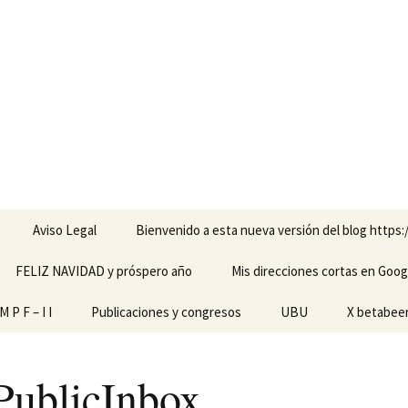
Aviso Legal
Bienvenido a esta nueva versión del blog https:
FELIZ NAVIDAD y próspero año
Mis direcciones cortas en Goog
amienta de
 P F – I I
Publicaciones y congresos
UBU
X betabee
scapacidades
ginales
ublicInbox
 pantalla
ech M P F – I I