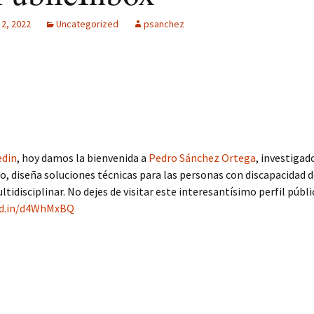
MPF-II
 2, 2022
Uncategorized
psanchez
SM: Gestión
tisensorial
Multitech MPF-
licidad + Club
os
edin
, hoy damos la bienvenida a
Pedro Sánchez Ortega
, investigad
io, diseña soluciones técnicas para las personas con discapacidad 
tidisciplinar. No dejes de visitar este interesantísimo perfil públi
kd.in/d4WhMxBQ