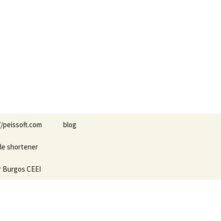
Buscar:
//peissoft.com
blog
le shortener
Arkanoid
r Burgos CEEI
ASTEROIDS
Blogs amigos: blogs de
Optimispain
Amigos
Errores en WordPress