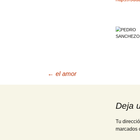
Navegación
←
el amor
de
Deja 
entradas
Tu direcció
marcados 