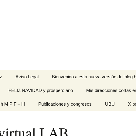
z
Aviso Legal
Bienvenido a esta nueva versión del blog h
FELIZ NAVIDAD y próspero año
Mis direcciones cortas e
ramienta de
ch M P F – I I
Publicaciones y congresos
UBU
X b
idades
Originales
virtual LAB
n pantalla
titech M P F – I