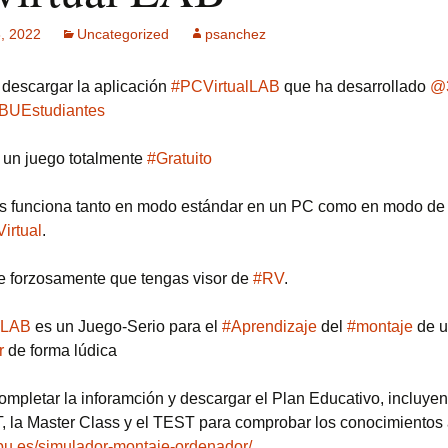
, 2022
Uncategorized
psanchez
ck MPF-II
 GSM: Gestión
descargar la aplicación
#PCVirtualLAB
que ha desarrollado
@
ultisensorial
es Multitech
UEstudiantes
Publicidad +
e un juego totalmente
#Gratuito
 usuarios
s funciona tanto en modo estándar en un PC como en modo de
irtual
.
e forzosamente que tengas visor de
#RV
.
lLAB
es un Juego-Serio para el
#Aprendizaje
del
#montaje
de 
r
de forma lúdica
mpletar la inforamción y descargar el Plan Educativo, incluye
la Master Class y el TEST para comprobar los conocimientos 
ubu.es/simulador-montaje-ordenador/