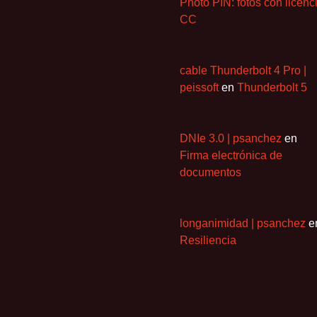
Photo PIN: fotos con licenc
CC
cable Thunderbolt 4 Pro |
peissoft
en
Thunderbolt 5
DNIe 3.0 | psanchez
en
Firma electrónica de
documentos
longanimidad | psanchez
e
Resiliencia