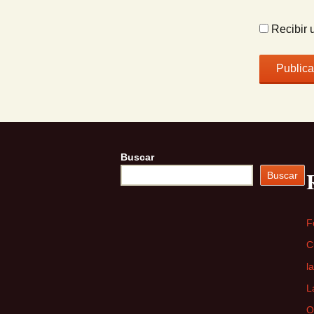
Recibir 
Buscar
Buscar
F
C
l
L
O