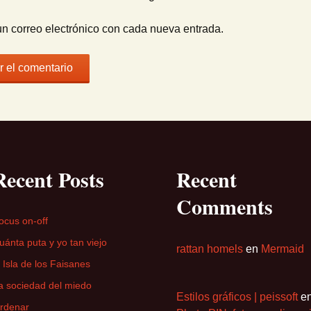
un correo electrónico con cada nueva entrada.
Recent Posts
Recent
Comments
ocus on-off
uánta puta y yo tan viejo
rattan homels
en
Mermaid
a Isla de los Faisanes
a sociedad del miedo
Estilos gráficos | peissoft
e
rdenar