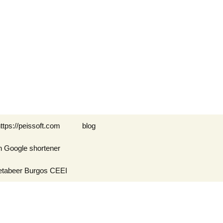
Buscar:
ttps://peissoft.com
blog
n Google shortener
Arkanoid
etabeer Burgos CEEI
ASTEROIDS
Blogs amigos: blogs de
Optimispain
Amigos
Errores en WordPress