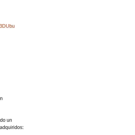
3DUbu
un
ndo un
adquiridos: