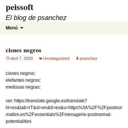
peissoft
Saltar
al
El blog de psanchez
contenido
Buscar:
Menú
cisnes negros
abril 7, 2020
Uncategorized
psanchez
cisnes negros:
elefantes negros:
medusas negras:
ver: https://translate.google.es/translate?
hl=es&tab=rT&sl=en&tl=es&u=https%3A%2F%2Fpostnor
maltim.es%2Fessentials%2Fmenagerie-postnormal-
potentialities