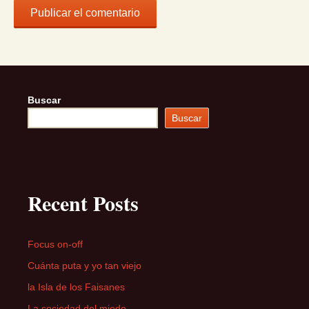
Buscar
Buscar
Recent Posts
Focus on-off
Cuánta puta y yo tan viejo
la Isla de los Faisanes
La sociedad del miedo