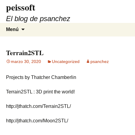
peissoft
Saltar
al
El blog de psanchez
contenido
Buscar:
Menú
Terrain2STL
marzo 30, 2020
Uncategorized
psanchez
Projects by Thatcher Chamberlin
Terrain2STL : 3D print the world!
http://jthatch.com/Terrain2STL/
http://jthatch.com/Moon2STL/