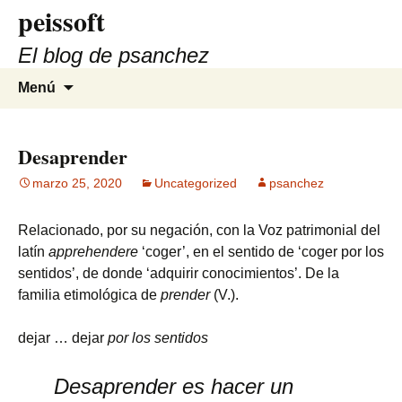
peissoft
Saltar
al
El blog de psanchez
contenido
Buscar:
Menú
Desaprender
marzo 25, 2020
Uncategorized
psanchez
Relacionado, por su negación, con la Voz patrimonial del
latín
apprehendere
‘coger’, en el sentido de ‘coger por los
sentidos’, de donde ‘adquirir conocimientos’. De la
familia etimológica de
prender
(V.).
dejar … dejar
por los sentidos
Desaprender
es hacer un