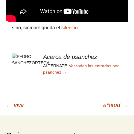
… sino, siempre queda el
silencio
Acerca de psanchez
ALTERNATE
Ver todas las entradas por
psanchez
→
Navegación
←
vivir
a*titud
→
de