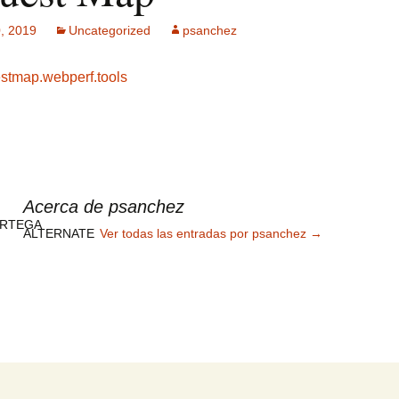
, 2019
Uncategorized
psanchez
ck MPF-II
 GSM: Gestión
uestmap.webperf.tools
ultisensorial
es Multitech
Publicidad +
 usuarios
Acerca de psanchez
ALTERNATE
Ver todas las entradas por psanchez
→