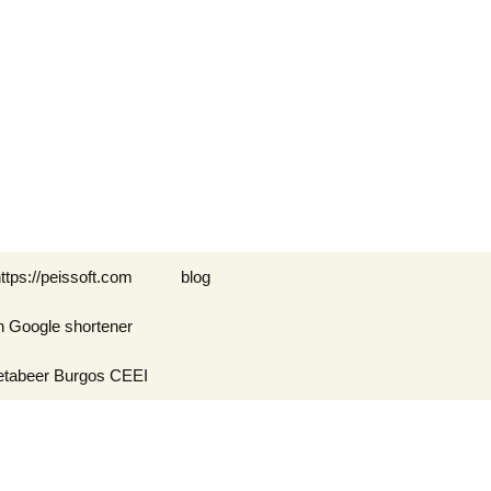
Buscar:
ttps://peissoft.com
blog
n Google shortener
Arkanoid
etabeer Burgos CEEI
ASTEROIDS
Blogs amigos: blogs de
Optimispain
Amigos
Errores en WordPress