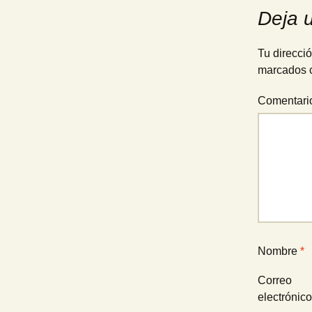
de
Deja 
entradas
Tu direcció
marcados 
Comentar
Nombre
*
Correo
electrónic