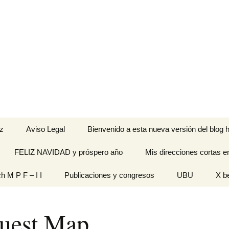
z
Aviso Legal
Bienvenido a esta nueva versión del blog h
FELIZ NAVIDAD y próspero año
Mis direcciones cortas e
ramienta de
ch M P F – I I
Publicaciones y congresos
UBU
X b
idades
Originales
uest Map
n pantalla
titech M P F – I