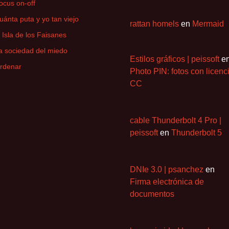
ocus on-off
uánta puta y yo tan viejo
rattan homels
en
Mermaid
a Isla de los Faisanes
a sociedad del miedo
Estilos gráficos | peissoft
e
rdenar
Photo PIN: fotos con licenc
CC
cable Thunderbolt 4 Pro |
peissoft
en
Thunderbolt 5
DNIe 3.0 | psanchez
en
Firma electrónica de
documentos