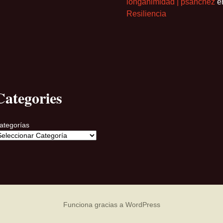
longanimidad | psanchez
e
Resiliencia
Categories
ategorías
Funciona gracias a WordPress