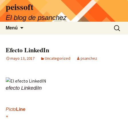
Saltar
peissoft
al
El blog de psanchez
contenido
Buscar:
Menú
Efecto LinkedIn
mayo 13, 2017
Uncategorized
psanchez
efecto LinkediIn
Picto
Line
+