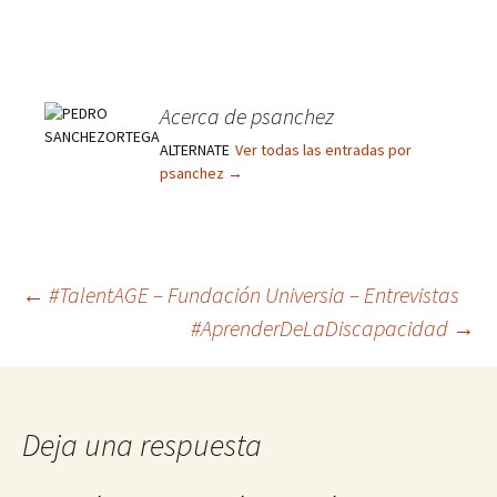
Acerca de psanchez
ALTERNATE
Ver todas las entradas por
psanchez
→
Navegación
←
#TalentAGE – Fundación Universia – Entrevistas
#AprenderDeLaDiscapacidad
→
de
entradas
Deja una respuesta