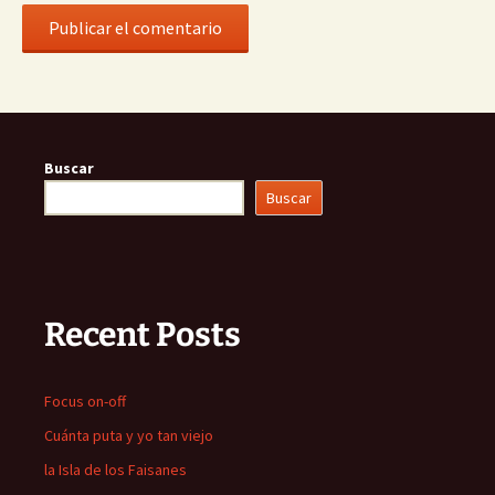
Buscar
Buscar
Recent Posts
Focus on-off
Cuánta puta y yo tan viejo
la Isla de los Faisanes