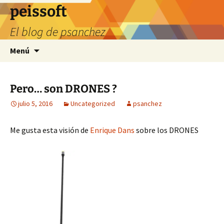
Saltar
peissoft
al
El blog de psanchez
contenido
Buscar:
Menú
Pero… son DRONES ?
julio 5, 2016
Uncategorized
psanchez
Me gusta esta visión de
Enrique Dans
sobre los DRONES