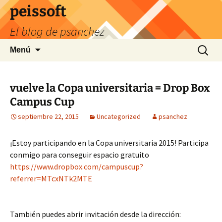
Saltar
peissoft
al
El blog de psanchez
contenido
Buscar:
Menú
vuelve la Copa universitaria = Drop Box
Campus Cup
septiembre 22, 2015
Uncategorized
psanchez
¡Estoy participando en la Copa universitaria 2015! Participa
conmigo para conseguir espacio gratuito
https://www.dropbox.com/campuscup?
referrer=MTcxNTk2MTE
También puedes abrir invitación desde la dirección: