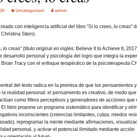
026
Uncategorized
admin
ck MPF-II
 GSM: Gestión
ado con inteligencia artificial del libro “Si lo crees, lo creas” 
ultisensorial
es Multitech
 Christina Stein).
Publicidad +
s, lo creas” (título original en inglés: Believe It to Achieve It, 20
 usuarios
 desarrollo personal y psicología del logro que integra la expe
 Brian Tracy con el enfoque terapéutico de la psicoterapeuta Ch
central del texto radica en la premisa de que los pensamientos 
 la realidad personal: el pensamiento es creativo, de modo que
actúan como filtros perceptivos y generadores de acciones que 
 El libro propone un programa sistemático para identificar y eli
egativos inconscientes (creencias limitantes, culpa, miedos res
asado), reprogramar la mente mediante afirmaciones, visualizac
idad personal, y activar el potencial ilimitado mediante acción
a y orientación al futuro.