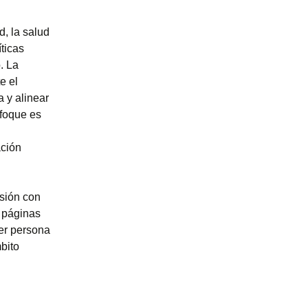
d, la salud
ticas
. La
e el
a y alinear
nfoque es
ación
usión con
 páginas
ier persona
bito