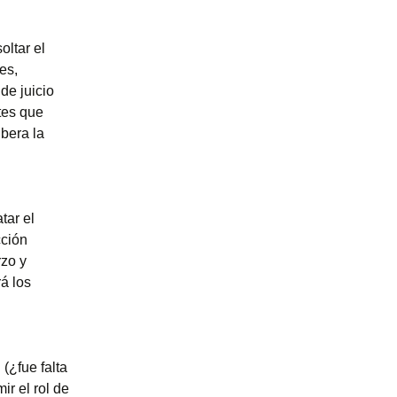
oltar el
es,
de juicio
tes que
bera la
tar el
cción
rzo y
á los
(¿fue falta
ir el rol de