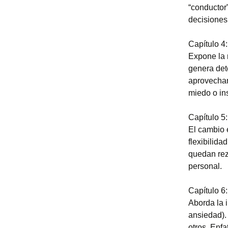
“conductor”
decisiones 
Capítulo 4
Expone la 
genera det
aprovechar
miedo o ins
Capítulo 5:
El cambio e
flexibilida
quedan rez
personal.
Capítulo 6:
Aborda la i
ansiedad). 
otros. Enf