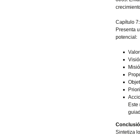
crecimient
Capítulo 7:
Presenta u
potencial:
Valor
Visió
Misió
Propó
Objet
Prior
Accio
Este 
guia
Conclusi
Sintetiza l