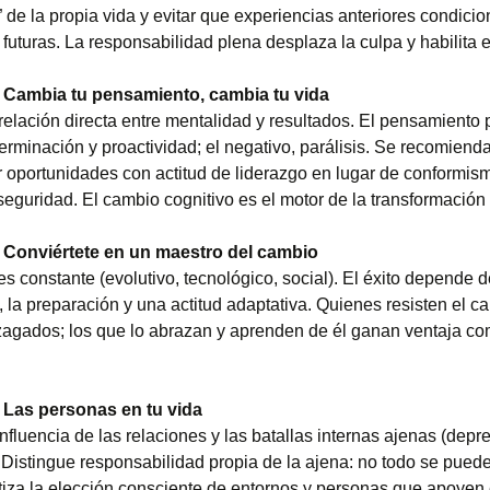
 de la propia vida y evitar que experiencias anteriores condici
futuras. La responsabilidad plena desplaza la culpa y habilita e
:
Cambia tu pensamiento, cambia tu vida
relación directa entre mentalidad y resultados. El pensamiento 
erminación y proactividad; el negativo, parálisis. Se recomiend
 oportunidades con actitud de liderazgo en lugar de conformis
eguridad. El cambio cognitivo es el motor de la transformación v
Conviértete en un maestro del cambio
s constante (evolutivo, tecnológico, social). El éxito depende d
d, la preparación y una actitud adaptativa. Quienes resisten el c
agados; los que lo abrazan y aprenden de él ganan ventaja com
Las personas en tu vida
nfluencia de las relaciones y las batallas internas ajenas (depr
Distingue responsabilidad propia de la ajena: no todo se puede 
atiza la elección consciente de entornos y personas que apoyen 