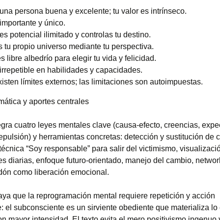
una persona buena y excelente; tu valor es intrínseco.
importante y único.
s potencial ilimitado y controlas tu destino.
 tu propio universo mediante tu perspectiva.
s libre albedrío para elegir tu vida y felicidad.
irrepetible en habilidades y capacidades.
isten límites externos; las limitaciones son autoimpuestas.
mática y aportes centrales
tegra cuatro leyes mentales clave (causa-efecto, creencias, expe
epulsión) y herramientas concretas: detección y sustitución de 
 técnica “Soy responsable” para salir del victimismo, visualizació
es diarias, enfoque futuro-orientado, manejo del cambio, networ
rdón como liberación emocional.
aya que la reprogramación mental requiere repetición y acción
: el subconsciente es un sirviente obediente que materializa lo
n mayor intensidad. El texto evita el mero positivismo ingenuo 