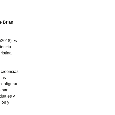
de
Brian
17/2018) es
riencia
ristina
y creencias
 las
configuran
minar
iduales y
ión y