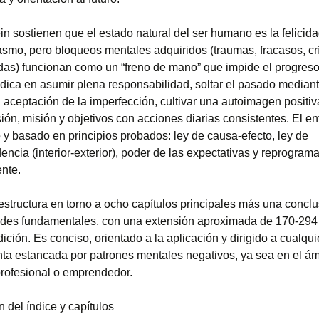
in sostienen que el estado natural del ser humano es la felicida
iasmo, pero bloqueos mentales adquiridos (traumas, fracasos, crí
adas) funcionan como un “freno de mano” que impide el progreso
adica en asumir plena responsabilidad, soltar el pasado mediant
 aceptación de la imperfección, cultivar una autoimagen positiv
sión, misión y objetivos con acciones diarias consistentes. El e
 y basado en principios probados: ley de causa-efecto, ley de
ncia (interior-exterior), poder de las expectativas y reprogram
nte.
 estructura en torno a ocho capítulos principales más una concl
ades fundamentales, con una extensión aproximada de 170-294
ición. Es conciso, orientado a la aplicación y dirigido a cualqu
nta estancada por patrones mentales negativos, ya sea en el ám
profesional o emprendedor.
 del índice y capítulos