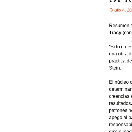
Burgos
para que los niños
Premios
julio 4, 2
aprendan Código
Joy Sti
psanchez en Twitter
Proyecto
Resumen cre
Somos de colores,
de Sala M
Manual
VídeoBLOG
Amaranto y Zafiro
MPF-II
Tracy
(con
MPF-II 
“Si lo cree
Club de
una obra de
práctica de
Stein.
El núcleo 
determinan
creencias 
resultados.
patrones n
apego al p
responsabil
disciplinad