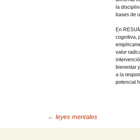
la discipli
bases de u
En RESUMEN
cognitiva, 
empíricame
valor radi
intervenci
bienestar 
a la respon
potencial 
Navegación
←
leyes mentales