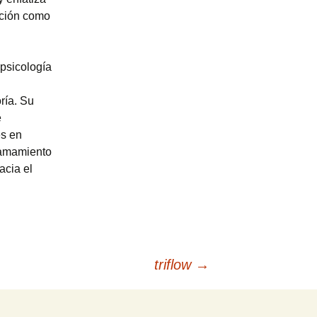
ección como
 psicología
ría. Su
e
es en
llamamiento
acia el
triflow
→