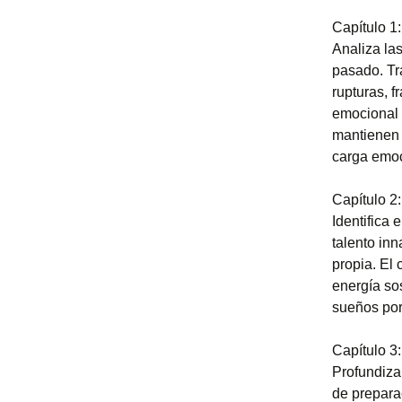
Capítulo 1
Analiza las
pasado. Tra
rupturas, f
emocional 
mantienen 
carga emoc
Capítulo 2
Identifica 
talento in
propia. El 
energía so
sueños por 
Capítulo 3
Profundiza
de preparac