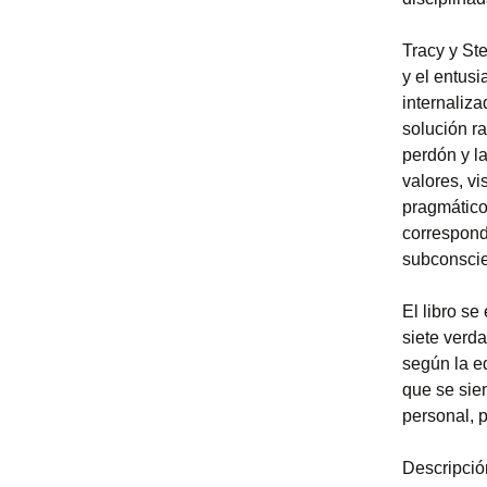
Tracy y Ste
y el entus
internaliz
solución r
perdón y la
valores, vi
pragmático
corresponde
subconscie
El libro se
siete verd
según la ed
que se sie
personal, 
Descripción