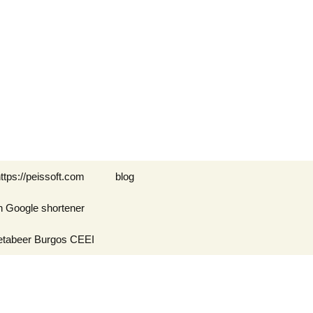
Buscar:
ttps://peissoft.com
blog
n Google shortener
Arkanoid
etabeer Burgos CEEI
ASTEROIDS
Blogs amigos: blogs de
Optimispain
Amigos
Errores en WordPress