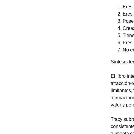
Eres 
Eres 
Posee
Creas
Tiene
Eres 
No ex
Síntesis te
El libro in
atracción-r
limitantes,
afirmacion
valor y pe
Tracy subr
consistente
alimenta co