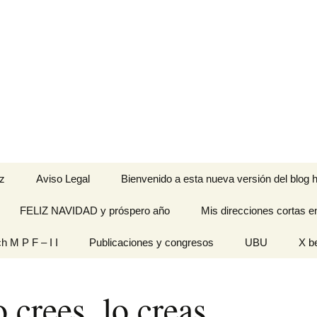
z
Aviso Legal
Bienvenido a esta nueva versión del blog h
FELIZ NAVIDAD y próspero año
Mis direcciones cortas e
ramienta de
ch M P F – I I
Publicaciones y congresos
UBU
X b
idades
Originales
o crees, lo creas
n pantalla
titech M P F – I