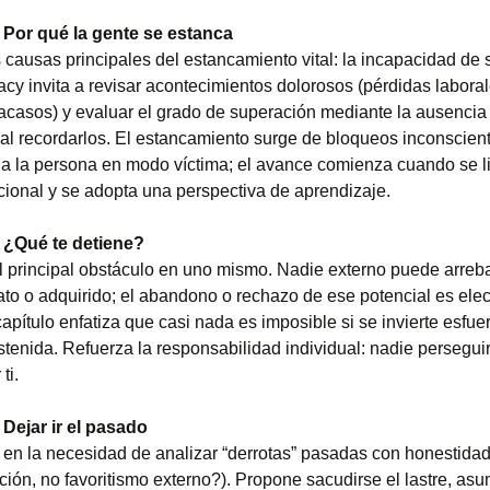
:
Por qué la gente se estanca
 causas principales del estancamiento vital: la incapacidad de s
cy invita a revisar acontecimientos dolorosos (pérdidas laboral
racasos) y evaluar el grado de superación mediante la ausencia 
al recordarlos. El estancamiento surge de bloqueos inconscien
a la persona en modo víctima; el avance comienza cuando se li
ional y se adopta una perspectiva de aprendizaje.
:
¿Qué te detiene?
el principal obstáculo en uno mismo. Nadie externo puede arreba
nato o adquirido; el abandono o rechazo de ese potencial es ele
capítulo enfatiza que casi nada es imposible si se invierte esfue
stenida. Refuerza la responsabilidad individual: nadie perseguir
ti.
:
Dejar ir el pasado
 en la necesidad de analizar “derrotas” pasadas con honestidad 
ión, no favoritismo externo?). Propone sacudirse el lastre, asum