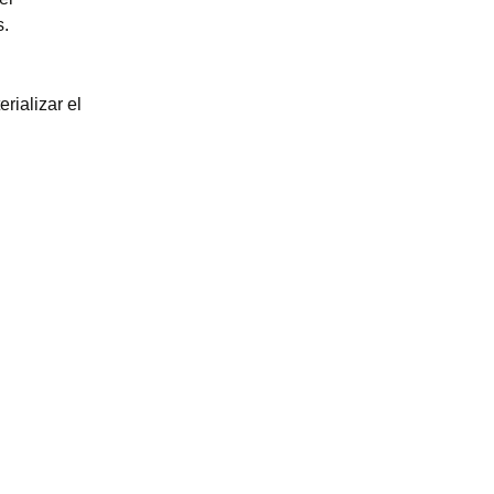
s.
rializar el