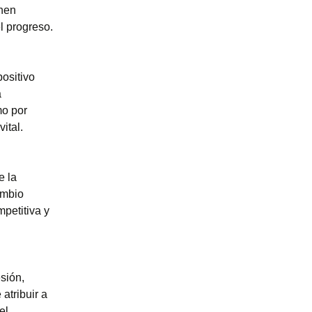
onen
l progreso.
positivo
a
mo por
ital.
e la
ambio
petitiva y
esión,
atribuir a
el