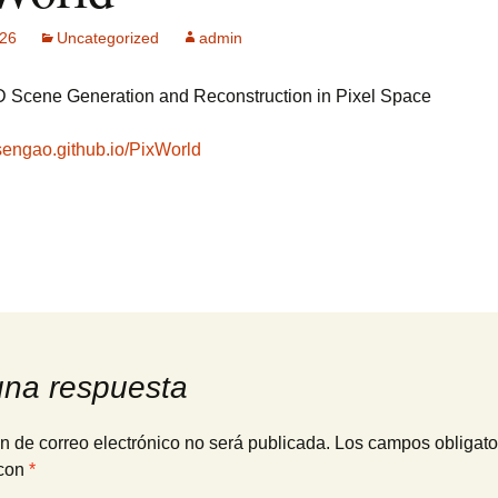
026
Uncategorized
admin
ck MPF-II
 GSM: Gestión
D Scene Generation and Reconstruction in Pixel Space
ultisensorial
es Multitech
nsengao.github.io/PixWorld
Publicidad +
 usuarios
una respuesta
n de correo electrónico no será publicada.
Los campos obligato
con
*