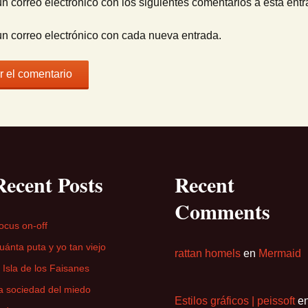
un correo electrónico con los siguientes comentarios a esta entr
un correo electrónico con cada nueva entrada.
Recent Posts
Recent
Comments
ocus on-off
uánta puta y yo tan viejo
rattan homels
en
Mermaid
a Isla de los Faisanes
a sociedad del miedo
Estilos gráficos | peissoft
e