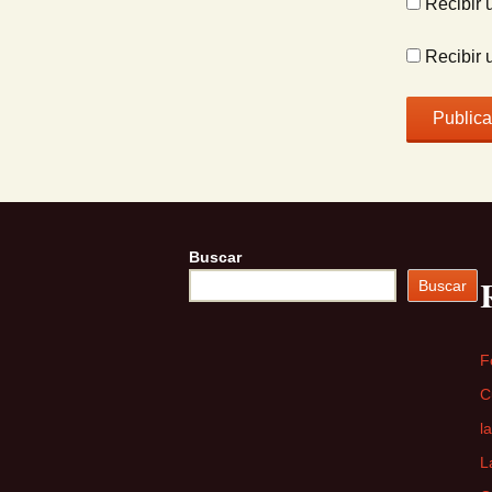
Recibir 
Recibir 
Buscar
Buscar
F
C
l
L