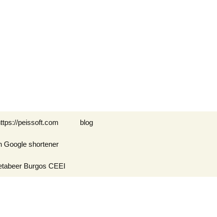
Buscar:
ttps://peissoft.com
blog
n Google shortener
Arkanoid
etabeer Burgos CEEI
ASTEROIDS
Blogs amigos: blogs de
Optimispain
Amigos
Errores en WordPress