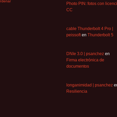
rdenar
Photo PIN: fotos con licenc
CC
cable Thunderbolt 4 Pro |
peissoft
en
Thunderbolt 5
DNIe 3.0 | psanchez
en
Firma electrónica de
documentos
longanimidad | psanchez
e
Resiliencia