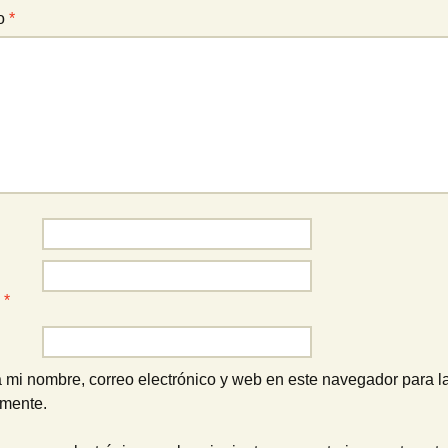
io
*
o
*
 mi nombre, correo electrónico y web en este navegador para l
omente.