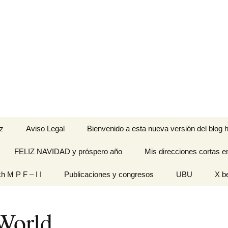
z
Aviso Legal
Bienvenido a esta nueva versión del blog h
FELIZ NAVIDAD y próspero año
Mis direcciones cortas e
ramienta de
ch M P F – I I
Publicaciones y congresos
UBU
X b
idades
Originales
World
n pantalla
titech M P F – I