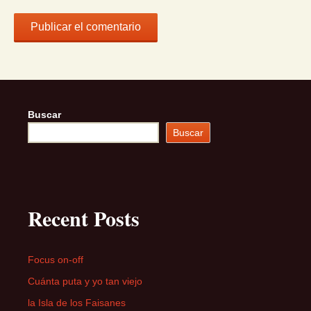
Buscar
Buscar
Recent Posts
Focus on-off
Cuánta puta y yo tan viejo
la Isla de los Faisanes