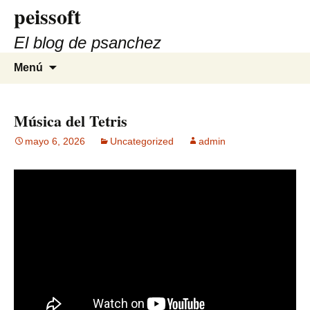
peissoft
Saltar
al
El blog de psanchez
contenido
Buscar:
Menú
Música del Tetris
mayo 6, 2026
Uncategorized
admin