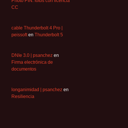
Photo PIN: fotos con licencia
CC
cable Thunderbolt 4 Pro |
peissoft
en
Thunderbolt 5
DNIe 3.0 | psanchez
en
Firma electrónica de
documentos
longanimidad | psanchez
en
Resiliencia