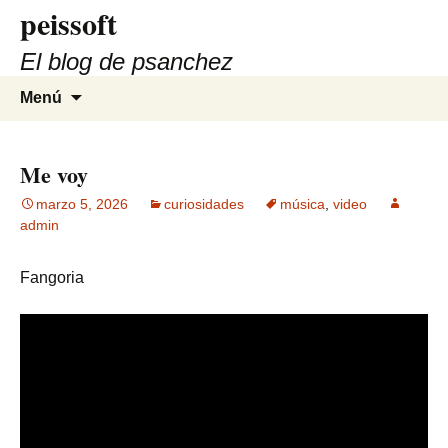
peissoft
Saltar
al
El blog de psanchez
contenido
Buscar:
Menú
Me voy
marzo 5, 2026
curiosidades
música
,
video
admin
Fangoria