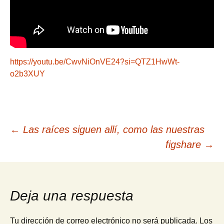
https://youtu.be/CwvNiOnVE24?si=QTZ1HwWt-
o2b3XUY
Navegación
←
Las raíces siguen allí, como las nuestras
figshare
→
de
entradas
Deja una respuesta
Tu dirección de correo electrónico no será publicada.
Los