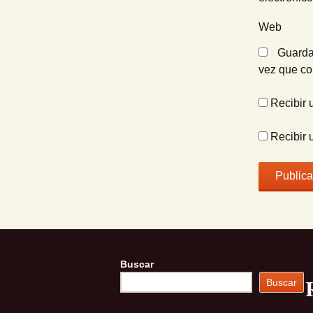
Web
Guarda
vez que c
Recibir 
Recibir 
Buscar
Buscar