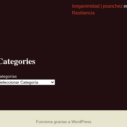
longanimidad | psanchez
e
Resiliencia
Categories
ategorías
Funciona gracias a WordPress