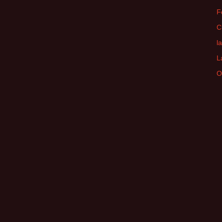
F
C
l
L
O