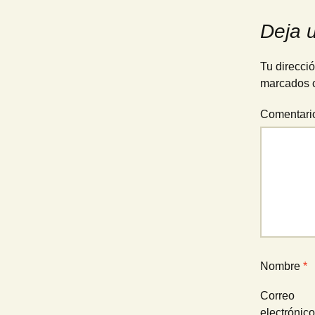
de
Deja 
entradas
Tu direcció
marcados 
Comentar
Nombre
*
Correo
electrónic