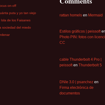
Comments
ocus on-off
uánta puta y yo tan viejo
rattan homels
en
Mermaid
a Isla de los Faisanes
a sociedad del miedo
Estilos gráficos | peissoft
e
rdenar
Photo PIN: fotos con licenc
CC
cable Thunderbolt 4 Pro |
peissoft
en
Thunderbolt 5
DNIe 3.0 | psanchez
en
Firma electrónica de
documentos