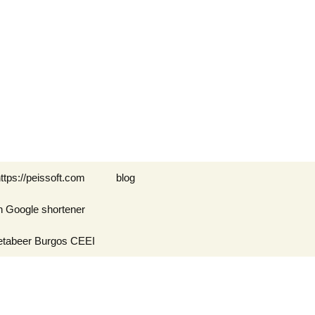
Buscar:
ttps://peissoft.com
blog
n Google shortener
Arkanoid
etabeer Burgos CEEI
ASTEROIDS
Blogs amigos: blogs de
Optimispain
Amigos
Errores en WordPress