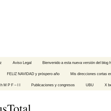
z
Aviso Legal
Bienvenido a esta nueva versión del blog h
FELIZ NAVIDAD y próspero año
Mis direcciones cortas e
ramienta de
ch M P F – I I
Publicaciones y congresos
UBU
X b
idades
Originales
usTotal
n pantalla
titech M P F – I